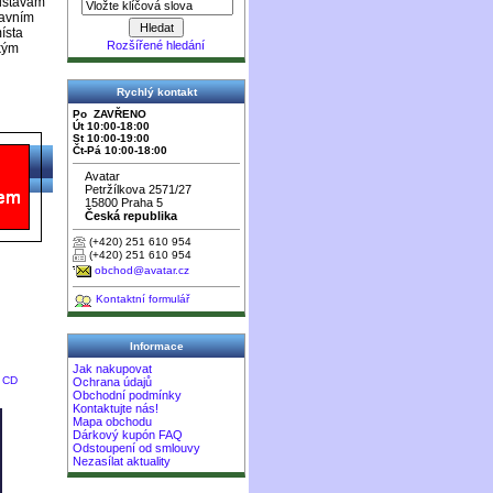
dstavám
lavním
ísta
Rozšířené hledání
ckým
Rychlý kontakt
Po ZAVŘENO
Út 10:00-18:00
St 10:00-19:00
Čt-Pá 10:00-18:00
Avatar
Petržílkova 2571/27
15800 Praha 5
Česká republika
(+420) 251 610 954
(+420) 251 610 954
obchod@avatar.cz
Kontaktní formulář
Informace
Jak nakupovat
y CD
Ochrana údajů
Obchodní podmínky
Kontaktujte nás!
Mapa obchodu
Dárkový kupón FAQ
Odstoupení od smlouvy
Nezasílat aktuality