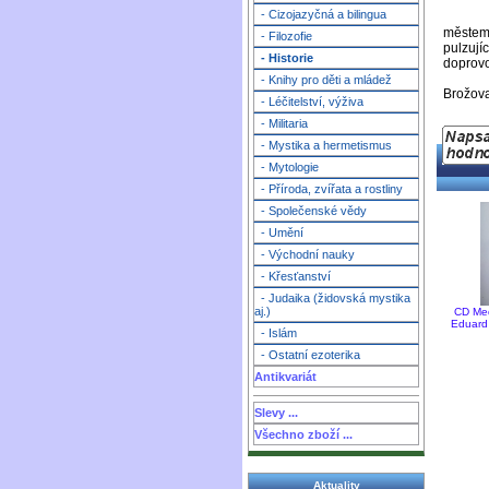
- Cizojazyčná a bilingua
městem 
- Filozofie
pulzují
- Historie
doprovo
- Knihy pro děti a mládež
Brožova
- Léčitelství, výživa
- Militaria
- Mystika a hermetismus
- Mytologie
- Příroda, zvířata a rostliny
- Společenské vědy
- Umění
- Východní nauky
- Křesťanství
- Judaika (židovská mystika
aj.)
CD Med
Eduard 
- Islám
- Ostatní ezoterika
Antikvariát
Slevy ...
Všechno zboží ...
Aktuality