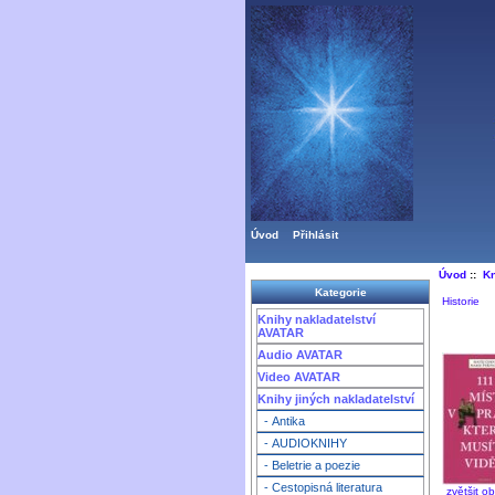
Úvod
Přihlásit
Úvod
::
Kn
Kategorie
Historie
Knihy nakladatelství
AVATAR
Audio AVATAR
Video AVATAR
Knihy jiných nakladatelství
- Antika
- AUDIOKNIHY
- Beletrie a poezie
- Cestopisná literatura
zvětšit o