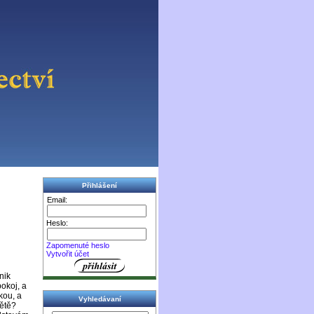
Přihlášení
Email:
Heslo:
Zapomenuté heslo
Vytvořit účet
nik
okoj, a
kou, a
Vyhledávaní
větě?