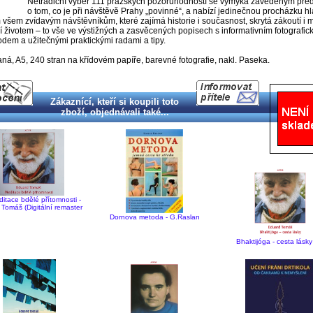
Netradiční výběr 111 pražských pozoruhodností se vymyká zavedeným pře
o tom, co je při návštěvě Prahy „povinné“, a nabízí jedinečnou procházku h
všem zvídavým návštěvníkům, které zajímá historie i současnost, skrytá zákoutí i m
cí životem – to vše ve výstižných a zasvěcených popisech s informativním fotografi
dem a užitečnými praktickými radami a tipy.
ná, A5, 240 stran na křídovém papíře, barevné fotografie, nakl. Paseka.
Zákaznící, kteří si koupili toto
zboží, objednávali také...
itace bdělé přítomnosti -
Tomáš (Digitální remaster
Dornova metoda - G.Raslan
Bhaktijóga - cesta lásk