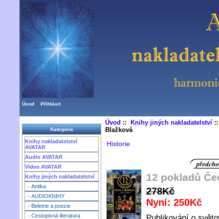
Úvod
Přihlásit
Úvod
::
Knihy jiných nakladatelství
:
Blažková
Kategorie
Knihy nakladatelství
Historie
AVATAR
Audio AVATAR
Video AVATAR
12 pokladů Če
Knihy jiných nakladatelství
- Antika
278Kč
- AUDIOKNIHY
Nyní: 250Kč
- Beletrie a poezie
- Cestopisná literatura
Publikování o svě