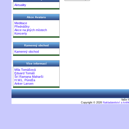
Aktuality
Akce Avataru
Meditace
Přednášky
Akce na jiných místech
Koncerty
Kamenný obchod
Kamenný obchod
Více informací
Míla Tomášová
Eduard Tomáš
Šrí Ramana Maharši
H.W.L. Púndža
Anker Larsen
Vaše I
Copyright © 2026
Nakladatelství a kni