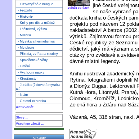
- Cizojazyčná a bilingua
jiné české veřejnost
zvětšit obrázek
- Filozofie
se naše vybrané pa
- Historie
dočkala kniha o českých pa
- Knihy pro děti a mládež
projektu pod názvem 12 pokla
- Léčitelství, výživa
nakladatelství Albatros (2002
- Militaria
výtisků. Zajímavou formou pr
- Mystika a hermetismus
České republiky ze Seznamu 
- Mytologie
dědictví, jaký má význam a sm
- Příroda, zvířata a rostliny
otázky pro zvědavé a zvídavé,
- Společenské vědy
dávné místní legendy.
- Umění
- Východní nauky
Knihu ilustroval akademický m
- Křesťanství
Rytina, fotografiemi doplnili 
- Judaika (židovská mystika
a Dionýz Dugas. Lektorovali 
aj.)
Kutná Hora, Litomyšl, Praha),
- Islám
Olomouc, Kroměříž, Lednicko-
- Ostatní ezoterika
Zelená hora u Žďáru nad Sáza
Antikvariát
Vázaná, A5, 318 stran, nakl. A
Slevy ...
Všechno zboží ...
Aktuality