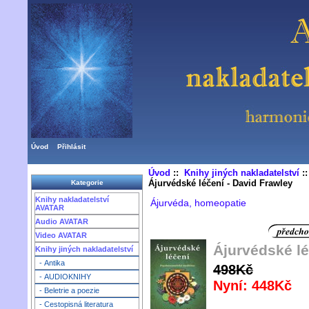
Úvod
Přihlásit
Úvod
::
Knihy jiných nakladatelství
:
Ájurvédské léčení - David Frawley
Kategorie
Knihy nakladatelství
Ájurvéda, homeopatie
AVATAR
Audio AVATAR
Video AVATAR
Ájurvédské lé
Knihy jiných nakladatelství
- Antika
498Kč
- AUDIOKNIHY
Nyní: 448Kč
- Beletrie a poezie
- Cestopisná literatura