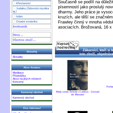
Současně se podílí na důle
- Křesťanství
písemností jako proslulý no
- Judaika (židovská mystika
dharmy. Jeho práce je vysoce
aj.)
kruzích, ale těší se značném
- Islám
Frawley činný v mnoha védsk
- Ostatní ezoterika
asociacích. Brožovaná, 16 x 
Antikvariát
Slevy ...
Všechno zboží ...
Zákaznící, kteří si 
Aktuality
toto zboží, objednával
Aktuality
Akce Avataru
Meditace
Přednášky
Akce na jiných místech
Koncerty
Pohl
Malá cesta Terezie z Lisieux - Conrad
Kamenný obchod
de Meester
Kamenný obchod
Více informací