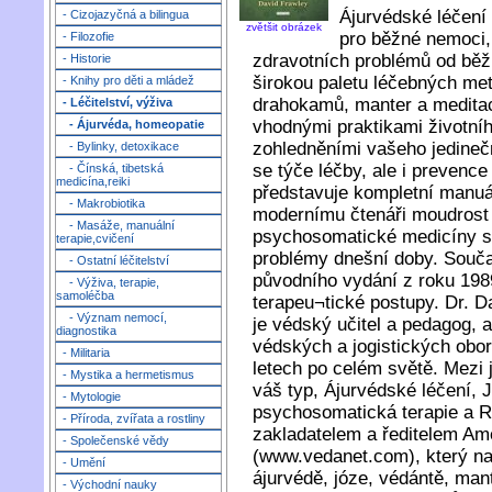
Ájurvédské léčení 
- Cizojazyčná a bilingua
zvětšit obrázek
pro běžné nemoci,
- Filozofie
zdravotních problémů od běž
- Historie
širokou paletu léčebných meto
- Knihy pro děti a mládež
drahokamů, manter a medita
- Léčitelství, výživa
vhodnými praktikami životní
- Ájurvéda, homeopatie
zohledněními vašeho jedine
- Bylinky, detoxikace
se týče léčby, ale i prevenc
- Čínská, tibetská
medicína,reiki
představuje kompletní manuál
- Makrobiotika
modernímu čtenáři moudrost
- Masáže, manuální
psychosomatické medicíny s 
terapie,cvičení
problémy dnešní doby. Souča
- Ostatní léčitelství
původního vydání z roku 198
- Výživa, terapie,
samoléčba
terapeu¬tické postupy. Dr. D
- Význam nemocí,
je védský učitel a pedagog, a
diagnostika
védských a jogistických obor
- Militaria
letech po celém světě. Mezi j
- Mystika a hermetismus
váš typ, Ájurvédské léčení, 
- Mytologie
psychosomatická terapie a Ro
- Příroda, zvířata a rostliny
zakladatelem a ředitelem Ame
- Společenské vědy
(www.vedanet.com), který nab
- Umění
ájurvédě, józe, védántě, mant
- Východní nauky