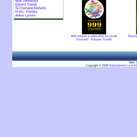
Míla Tomášová
Eduard Tomáš
Šrí Ramana Maharši
H.W.L. Púndža
Anker Larsen
999 otázek a odpovědí na cestě
Stromy 
Poznání - Eduard Tomáš
Vaše I
Copyright © 2026
Nakladatelství a kni