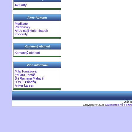
Aktuality
Akce Avataru
Meditace
Přednášky
Akce na jiných místech
Koncerty
Kamenný obchod
Kamenný obchod
Více informací
Míla Tomášová
Eduard Tomáš
Šrí Ramana Maharši
H.W.L. Púndža
Anker Larsen
Vaše I
Copyright © 2026
Nakladatelství a kni