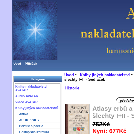
Úvod
Přihlásit
Úvod
::
Knihy jiných nakladatelství
:
šlechty I+II - Sedláček
Kategorie
Knihy nakladatelství
Historie
AVATAR
Audio AVATAR
Video AVATAR
Atlasy erbů a 
Knihy jiných nakladatelství
šlechty I+II -
- Antika
- AUDIOKNIHY
752Kč
- Beletrie a poezie
Nyní: 677Kč
- Cestopisná literatura