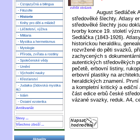
- Cizojazyčná a bilingua
zvětšit obrázek
- Filozofie
August Sedláček A
- Historie
středověké šlechty. Atlasy e
- Knihy pro děti a mládež
středověké šlechty jsou dokl
- Léčitelství, výživa
tvorby konce 19. století vý
- Militaria
Sedláčka (1843-1926). Atla
- Mystika a hermetismus
historickou heraldiku, genealog
- Mytologie
rozvržené do pěti svazků, př
- Příroda, zvířata a rostliny
zachycených s dokumentární 
- Společenské vědy
autentických středověkých p
- Umění
pečetě, erbovní listiny, ruko
- Východní nauky
erbovní plastiky na architekt
- Křesťanství
heraldických znamení. První 
- Judaika (židovská mystika
a kompletní kritický a edičn
aj.)
část edice erbů české středo
- Islám
vázané svazky, reduk. A4, c
- Ostatní ezoterika
Antikvariát
Slevy ...
Všechno zboží ...
Aktuality