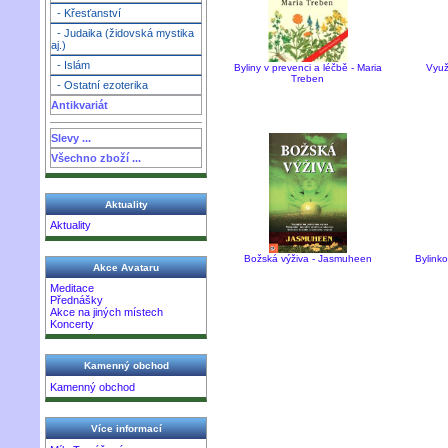
- Křesťanství
- Judaika (židovská mystika
aj.)
- Islám
Byliny v prevenci a léčbě - Maria
Využ
Treben
- Ostatní ezoterika
Antikvariát
Slevy ...
Všechno zboží ...
Aktuality
Aktuality
Božská výživa - Jasmuheen
Bylink
Akce Avataru
Meditace
Přednášky
Akce na jiných místech
Koncerty
Kamenný obchod
Kamenný obchod
Více informací