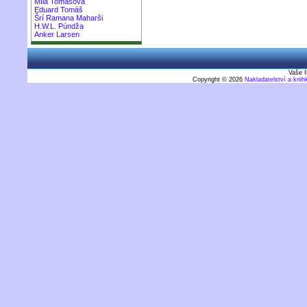
Míla Tomášová
Eduard Tomáš
Šrí Ramana Maharši
H.W.L. Púndža
Anker Larsen
Vaše I
Copyright © 2026
Nakladatelství a kni