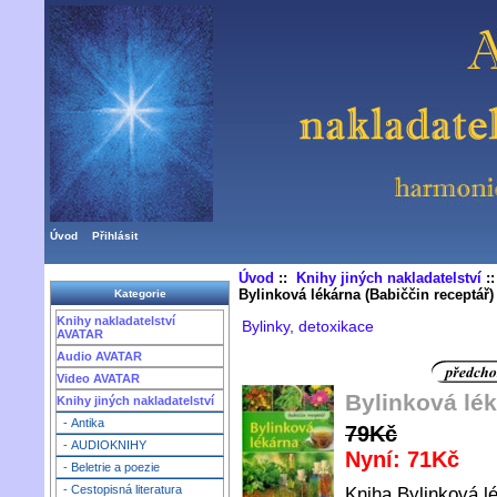
Úvod
Přihlásit
Úvod
::
Knihy jiných nakladatelství
:
Bylinková lékárna (Babiččin receptář)
Kategorie
Knihy nakladatelství
Bylinky, detoxikace
AVATAR
Audio AVATAR
Video AVATAR
Bylinková lék
Knihy jiných nakladatelství
- Antika
79Kč
- AUDIOKNIHY
Nyní: 71Kč
- Beletrie a poezie
- Cestopisná literatura
Kniha Bylinková lé