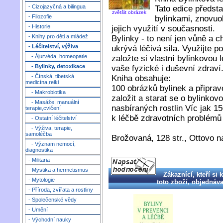
- Cizojazyčná a bilingua
Tato edice předst
zvětšit obrázek
- Filozofie
bylinkami, znovuo
- Historie
jejich využití v současnosti.
- Knihy pro děti a mládež
Bylinky - to není jen vůně a
- Léčitelství, výživa
ukrývá léčivá síla. Využijte 
- Ájurvéda, homeopatie
založte si vlastní bylinkovou 
- Bylinky, detoxikace
vaše fyzické i duševní zdraví
- Čínská, tibetská
Kniha obsahuje:
medicína,reiki
100 obrázků bylinek a připra
- Makrobiotika
založit a starat se o bylinko
- Masáže, manuální
nasbíraných rostlin Víc jak 1
terapie,cvičení
k léčbě zdravotních problémů
- Ostatní léčitelství
- Výživa, terapie,
samoléčba
Brožovaná, 128 str., Ottovo n
- Význam nemocí,
diagnostika
- Militaria
- Mystika a hermetismus
Zákaznící, kteří si 
- Mytologie
toto zboží, objednával
- Příroda, zvířata a rostliny
- Společenské vědy
- Umění
- Východní nauky