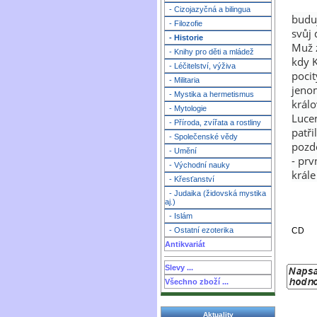
- Cizojazyčná a bilingua
buduj
- Filozofie
svůj 
- Historie
Muž z
- Knihy pro děti a mládež
kdy K
- Léčitelství, výživa
pocit
- Militaria
jeno
- Mystika a hermetismus
králo
- Mytologie
Luce
- Příroda, zvířata a rostliny
patř
- Společenské vědy
pozdě
- Umění
- prv
- Východní nauky
krále
- Křesťanství
- Judaika (židovská mystika
aj.)
- Islám
CD
- Ostatní ezoterika
Antikvariát
Slevy ...
Všechno zboží ...
Aktuality