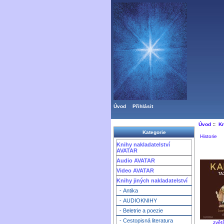
Úvod
Přihlásit
Úvod
::
Kn
Kategorie
Historie
Knihy nakladatelství
AVATAR
Audio AVATAR
Video AVATAR
Knihy jiných nakladatelství
- Antika
- AUDIOKNIHY
- Beletrie a poezie
- Cestopisná literatura
zvět