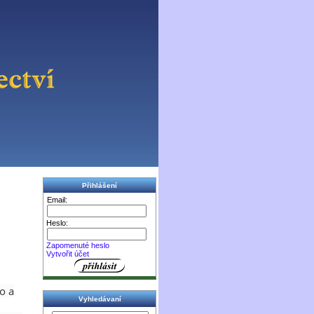
Přihlášení
Email:
Heslo:
Zapomenuté heslo
Vytvořit účet
o a
Vyhledávaní