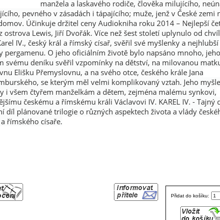
manžela a laskavého rodiče, člověka milujícího, neú
ícího, pevného v zásadách i tápajícího; muže, jenž v České zemi 
domov. Účinkuje držitel ceny Audiokniha roku 2014 – Nejlepší če
 ostrova Lewis, Jiří Dvořák. Více než šest století uplynulo od chvíl
arel IV., český král a římský císař, svěřil své myšlenky a nejhlubší
y pergamenu. O jeho oficiálním životě bylo napsáno mnoho, jeho
m svému deníku svěřil vzpomínky na dětství, na milovanou matk
vnu Elišku Přemyslovnu, a na svého otce, českého krále Jana
mburského, se kterým měl velmi komplikovaný vztah. Jeho myšl
ily i všem čtyřem manželkám a dětem, zejména malému synkovi,
jšímu českému a římskému králi Václavovi IV. KAREL IV. - Tajný 
ní díl plánované trilogie o různých aspektech života a vlády české
 a římského císaře.
Přidat do košíku: