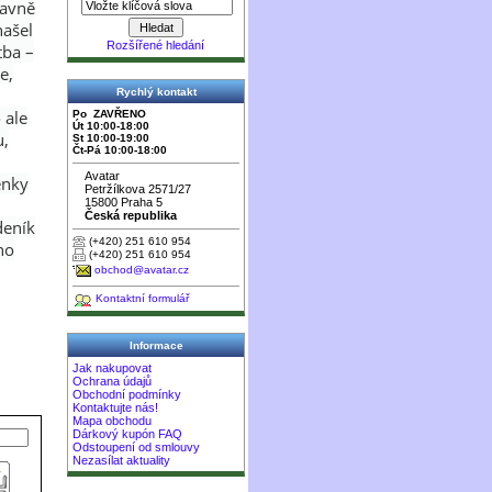
navně
našel
Rozšířené hledání
tba –
e,
Rychlý kontakt
 ale
Po ZAVŘENO
Út 10:00-18:00
u,
St 10:00-19:00
Čt-Pá 10:00-18:00
Avatar
enky
Petržílkova 2571/27
15800 Praha 5
Česká republika
deník
(+420) 251 610 954
ho
(+420) 251 610 954
obchod@avatar.cz
Kontaktní formulář
Informace
Jak nakupovat
Ochrana údajů
Obchodní podmínky
Kontaktujte nás!
Mapa obchodu
Dárkový kupón FAQ
Odstoupení od smlouvy
Nezasílat aktuality