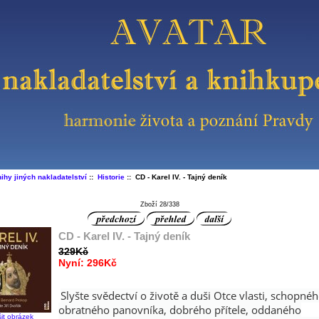
ihy jiných nakladatelství
::
Historie
:: CD - Karel IV. - Tajný deník
Zboží 28/338
CD - Karel IV. - Tajný deník
329Kč
Nyní: 296Kč
Slyšte svědectví o životě a duši Otce vlasti, schopnéh
obratného panovníka, dobrého přítele, oddaného
šit obrázek