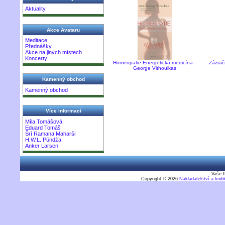
Aktuality
Akce Avataru
Meditace
Přednášky
Akce na jiných místech
Koncerty
Homeopatie Energetická medicína -
Zázrač
George Vithoulkas
Kamenný obchod
Kamenný obchod
Více informací
Míla Tomášová
Eduard Tomáš
Šrí Ramana Maharši
H.W.L. Púndža
Anker Larsen
Vaše I
Copyright © 2026
Nakladatelství a kni