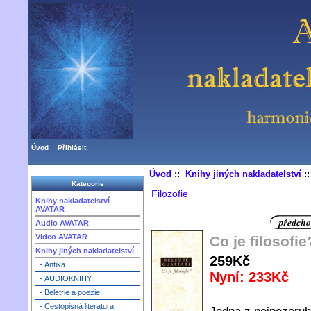
Úvod
Přihlásit
Úvod
::
Knihy jiných nakladatelství
:
Kategorie
Filozofie
Knihy nakladatelství
AVATAR
Audio AVATAR
Video AVATAR
Co je filosofie
Knihy jiných nakladatelství
259Kč
- Antika
Nyní: 233Kč
- AUDIOKNIHY
- Beletrie a poezie
- Cestopisná literatura