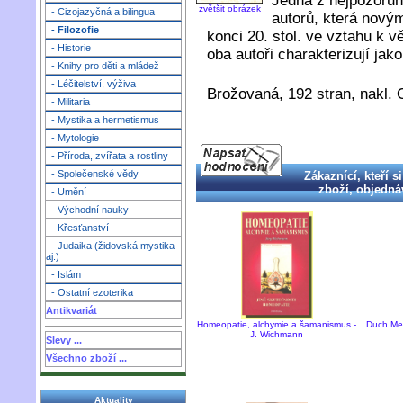
Jedna z nejpozoruh
zvětšit obrázek
- Cizojazyčná a bilingua
autorů, která nový
- Filozofie
konci 20. stol. ve vztahu k v
- Historie
oba autoři charakterizují ja
- Knihy pro děti a mládež
- Léčitelství, výživa
Brožovaná, 192 stran, nakl.
- Militaria
- Mystika a hermetismus
- Mytologie
- Příroda, zvířata a rostliny
- Společenské vědy
Zákaznící, kteří si
zboží, objednáv
- Umění
- Východní nauky
- Křesťanství
- Judaika (židovská mystika
aj.)
- Islám
- Ostatní ezoterika
Antikvariát
Homeopatie, alchymie a šamanismus -
Duch Mer
J. Wichmann
Slevy ...
Všechno zboží ...
Aktuality