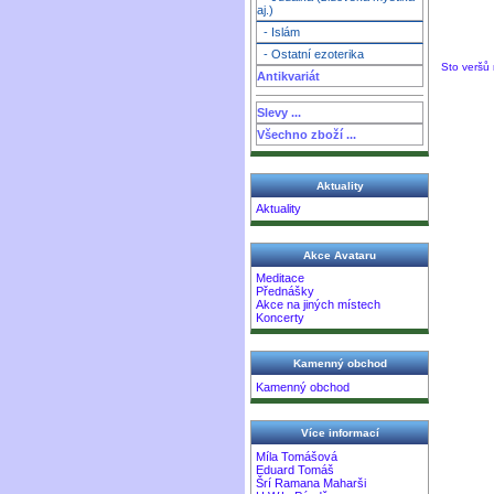
aj.)
- Islám
- Ostatní ezoterika
Sto veršů
Antikvariát
Slevy ...
Všechno zboží ...
Aktuality
Aktuality
Akce Avataru
Meditace
Přednášky
Akce na jiných místech
Koncerty
Kamenný obchod
Kamenný obchod
Více informací
Míla Tomášová
Eduard Tomáš
Šrí Ramana Maharši