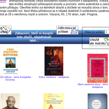
antropolog Noriyuki Ueda dvoudenní osobní rozhovor s dalajlamou. Vzešla 
brázek
tato knížka obsahující překvapivé pravdy a poznání, velmi autentická a zal
avém přístupu. Otevřete knihu na kterékoli straně a dočtete se moudrá slova o tom,
 hraje největší roli. Není třeba přimknout se k nějaké doktríně či politickému systému
tné je žít s otevřenou myslí a srdcem. Vázaná, A5, 176 stran, nakl. Pragma.
Přidat do košíku:
Zákaznící, kteří si koupili
toto zboží, objednávali
také...
cké reflexe - lama Anagárika
Srdce meditace - dalajlama
Góvinda
Mými vlastními slovy - Jeho
dalajlama