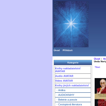
Úvod
Přihlásit
Úvod
::
Kn
Ueda Nori
Kategorie
Tibet
Knihy nakladatelství
AVATAR
Audio AVATAR
Video AVATAR
Knihy jiných nakladatelství
- Antika
- AUDIOKNIHY
- Beletrie a poezie
- Cestopisná literatura