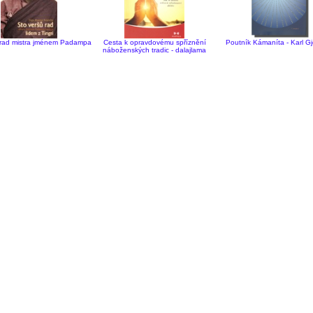
 rad mistra jménem Padampa
Cesta k opravdovému spříznění
Poutník Kámaníta - Karl Gj
náboženských tradic - dalajlama