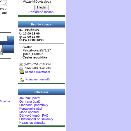
z něj
ožená
 co v
Rozšířené hledání
, ale
Rychlý kontakt
Po ZAVŘENO
Út 10:00-18:00
St 10:00-19:00
Čt-Pá 10:00-18:00
Avatar
Petržílkova 2571/27
15800 Praha 5
Česká republika
(+420) 251 610 954
(+420) 251 610 954
obchod@avatar.cz
Kontaktní formulář
Informace
Jak nakupovat
 Svatost
Ochrana údajů
Obchodní podmínky
Kontaktujte nás!
Mapa obchodu
Dárkový kupón FAQ
Odstoupení od smlouvy
Nezasílat aktuality