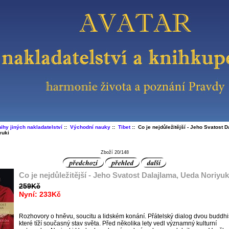
ihy jiných nakladatelství
::
Východní nauky
::
Tibet
:: Co je nejdůležitější - Jeho Svatost D
yuki
Zboží 20/148
Co je nejdůležitější - Jeho Svatost Dalajlama, Ueda Noriyuk
259Kč
Nyní: 233Kč
Rozhovory o hněvu, soucitu a lidském konání. Přátelský dialog dvou buddhi
které tíží současný stav světa. Před několika lety vedl významný kulturní