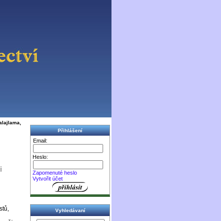
alajlama,
Přihlášení
Email:
Heslo:
i
Zapomenuté heslo
Vytvořit účet
stů,
Vyhledávaní