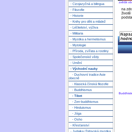
zvětšit o
- Cizojazyčná a bilingua
na zdr
- Filozofie
životě
- Historie
podsta
- Knihy pro děti a mládež
- Léčitelství, výživa
- Militaria
- Mystika a hermetismus
- Mytologie
- Příroda, zvířata a rostliny
- Společenské vědy
- Umění
- Východní nauky
- Duchovní tradice Asie
obecně
- Klasická čínská filozofie
- Buddhismus
Buddhisti
- Tibet
- Zen-buddhismus
- Hinduismus
- Jóga
- Osho
- Křesťanství
- Judaika (židovská mystika