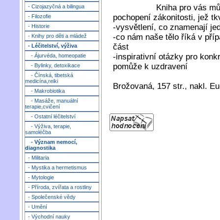
Kniha pro vás můž
- Cizojazyčná a bilingua
pochopení zákonitosti, jež t
- Filozofie
-vysvětlení, co znamenají jedn
- Historie
-co nám naše tělo říká v příp
- Knihy pro děti a mládež
část
- Léčitelství, výživa
-inspirativní otázky pro kon
- Ájurvéda, homeopatie
pomůže k uzdravení
- Bylinky, detoxikace
- Čínská, tibetská
medicína,reiki
Brožovaná, 157 str., nakl. E
- Makrobiotika
- Masáže, manuální
terapie,cvičení
- Ostatní léčitelství
- Výživa, terapie,
samoléčba
- Význam nemocí,
diagnostika
- Militaria
- Mystika a hermetismus
- Mytologie
- Příroda, zvířata a rostliny
- Společenské vědy
- Umění
- Východní nauky