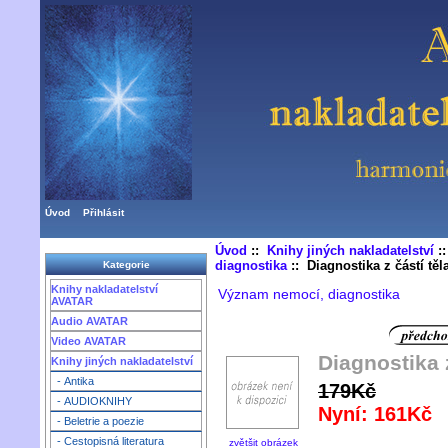
Úvod
Přihlásit
Úvod
::
Knihy jiných nakladatelství
:
diagnostika
:: Diagnostika z částí těl
Kategorie
Knihy nakladatelství
Význam nemocí, diagnostika
AVATAR
Audio AVATAR
Video AVATAR
Diagnostika 
Knihy jiných nakladatelství
- Antika
179Kč
- AUDIOKNIHY
Nyní: 161Kč
- Beletrie a poezie
- Cestopisná literatura
zvětšit obrázek