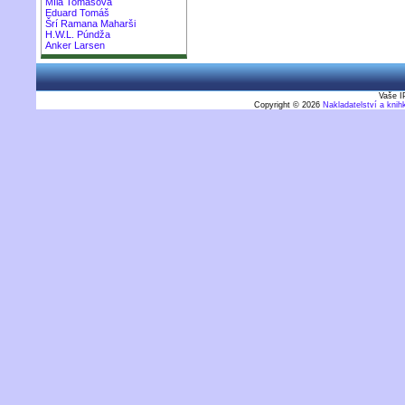
Míla Tomášová
Eduard Tomáš
Šrí Ramana Maharši
H.W.L. Púndža
Anker Larsen
Vaše I
Copyright © 2026
Nakladatelství a kni