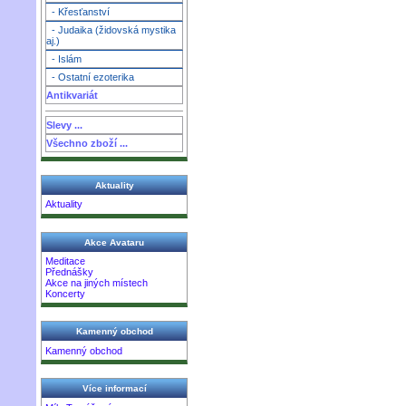
- Křesťanství
- Judaika (židovská mystika
aj.)
- Islám
- Ostatní ezoterika
Antikvariát
Slevy ...
Všechno zboží ...
Aktuality
Aktuality
Akce Avataru
Meditace
Přednášky
Akce na jiných místech
Koncerty
Kamenný obchod
Kamenný obchod
Více informací