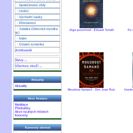
- Společenské vědy
- Umění
- Východní nauky
- Křesťanství
- Judaika (židovská mystika
Jóga pozornosti - Eduard Tomáš
Po 
aj.)
- Islám
- Ostatní ezoterika
Antikvariát
Slevy ...
Všechno zboží ...
Aktuality
Aktuality
Moudrost šamanů - Don Jose Ruiz
Uveden
Akce Avataru
Meditace
Přednášky
Akce na jiných místech
Koncerty
Kamenný obchod