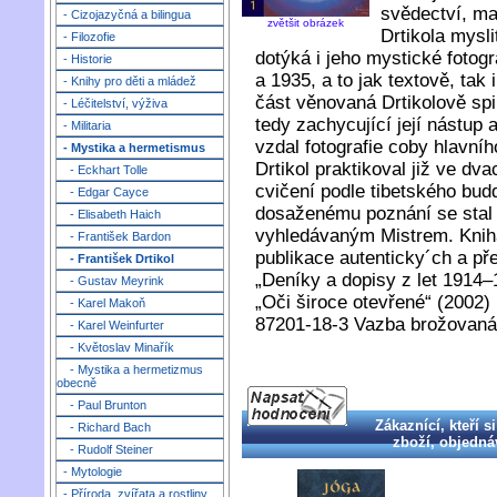
svědectví, map
- Cizojazyčná a bilingua
zvětšit obrázek
Drtikola mys
- Filozofie
dotýká i jeho mystické fotog
- Historie
a 1935, a to jak textově, ta
- Knihy pro děti a mládež
část věnovaná Drtikolově spi
- Léčitelství, výživa
tedy zachycující její nástup 
- Militaria
vzdal fotografie coby hlavní
- Mystika a hermetismus
Drtikol praktikoval již ve dv
- Eckhart Tolle
cvičení podle tibetského b
- Edgar Cayce
dosaženému poznání se stal 
- Elisabeth Haich
vyhledávaným Mistrem. Knih
- František Bardon
publikace autenticky´ch a př
- František Drtikol
„Deníky a dopisy z let 1914
- Gustav Meyrink
„Oči široce otevřené“ (200
- Karel Makoň
87201-18-3 Vazba brožovaná
- Karel Weinfurter
- Květoslav Minařík
- Mystika a hermetizmus
obecně
- Paul Brunton
Zákaznící, kteří si
- Richard Bach
zboží, objednáv
- Rudolf Steiner
- Mytologie
- Příroda, zvířata a rostliny