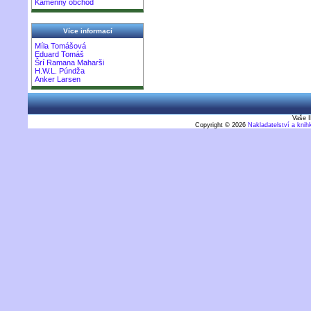
Kamenný obchod
Více informací
Míla Tomášová
Eduard Tomáš
Šrí Ramana Maharši
H.W.L. Púndža
Anker Larsen
Vaše I
Copyright © 2026
Nakladatelství a kni