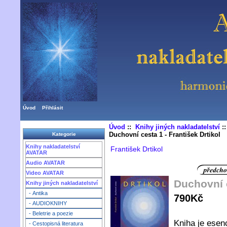
Úvod
Přihlásit
Úvod
::
Knihy jiných nakladatelství
:
Duchovní cesta 1 - František Drtikol
Kategorie
Knihy nakladatelství
František Drtikol
AVATAR
Audio AVATAR
Video AVATAR
Duchovní c
Knihy jiných nakladatelství
- Antika
790Kč
- AUDIOKNIHY
- Beletrie a poezie
Kniha je esen
- Cestopisná literatura