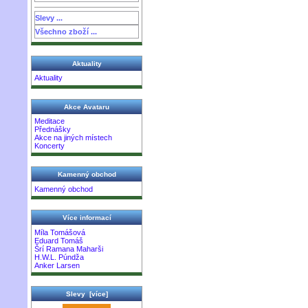
Slevy ...
Všechno zboží ...
Aktuality
Aktuality
Akce Avataru
Meditace
Přednášky
Akce na jiných místech
Koncerty
Kamenný obchod
Kamenný obchod
Více informací
Míla Tomášová
Eduard Tomáš
Šrí Ramana Maharši
H.W.L. Púndža
Anker Larsen
Slevy [více]