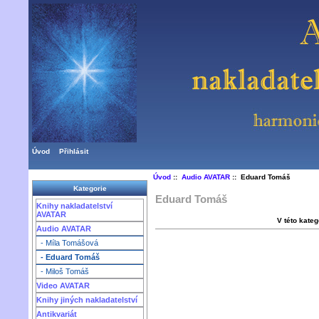
Úvod
Přihlásit
Úvod
::
Audio AVATAR
:: Eduard Tomáš
Kategorie
Eduard Tomáš
Knihy nakladatelství
AVATAR
V této kateg
Audio AVATAR
- Míla Tomášová
- Eduard Tomáš
- Miloš Tomáš
Video AVATAR
Knihy jiných nakladatelství
Antikvariát