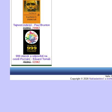
Tajnosti indické - Paul Brunton
318Kč
299Kč
999 otázek a odpovědí na
cestě Poznání - Eduard Tomáš
450Kč
420Kč
Vaše I
Copyright © 2026
Nakladatelství a kni