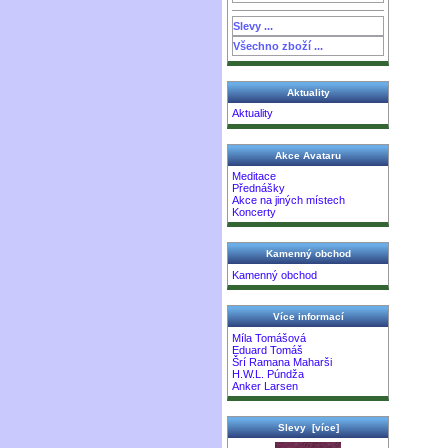
Slevy ...
Všechno zboží ...
Aktuality
Aktuality
Akce Avataru
Meditace
Přednášky
Akce na jiných místech
Koncerty
Kamenný obchod
Kamenný obchod
Více informací
Míla Tomášová
Eduard Tomáš
Šrí Ramana Maharši
H.W.L. Púndža
Anker Larsen
Slevy [více]