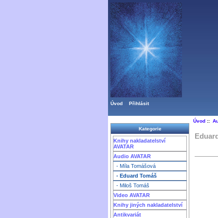
Úvod
Přihlásit
Úvod
::
A
Kategorie
Eduar
Knihy nakladatelství
AVATAR
Audio AVATAR
- Míla Tomášová
- Eduard Tomáš
- Miloš Tomáš
Video AVATAR
Knihy jiných nakladatelství
Antikvariát