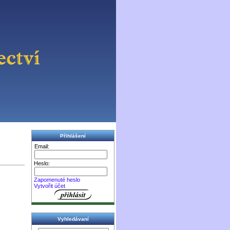
Přihlášení
Email:
Heslo:
Zapomenuté heslo
Vytvořit účet
Vyhledávaní