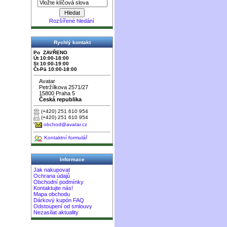
Rozšířené hledání
Rychlý kontakt
Po ZAVŘENO
Út 10:00-18:00
St 10:00-19:00
Čt-Pá 10:00-18:00
Avatar
Petržílkova 2571/27
15800 Praha 5
Česká republika
(+420) 251 610 954
(+420) 251 610 954
obchod@avatar.cz
Kontaktní formulář
Informace
Jak nakupovat
Ochrana údajů
Obchodní podmínky
Kontaktujte nás!
Mapa obchodu
Dárkový kupón FAQ
Odstoupení od smlouvy
Nezasílat aktuality