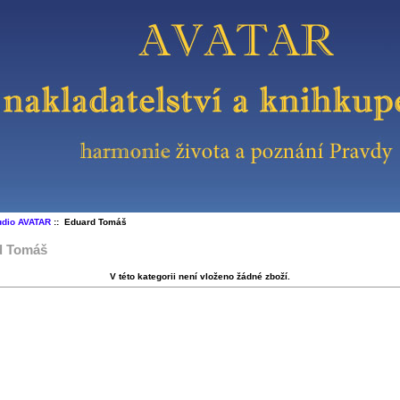
udio AVATAR
:: Eduard Tomáš
d Tomáš
V této kategorii není vloženo žádné zboží.