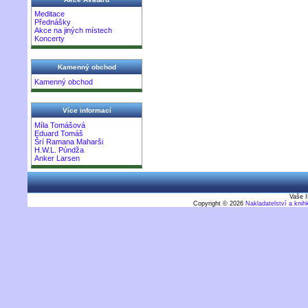
Meditace
Přednášky
Akce na jiných místech
Koncerty
Kamenný obchod
Kamenný obchod
Více informací
Míla Tomášová
Eduard Tomáš
Šrí Ramana Maharši
H.W.L. Púndža
Anker Larsen
Vaše I
Copyright © 2026
Nakladatelství a kni