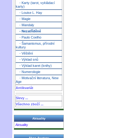
- Karty (tarot, vykládací
karty)
- Louise L. Hay
- Magie
- Mandaly
- Nezatříděné
- Paulo Coelho
- Šamanismus, přírodní
kultury
- Věštění
- Výklad snů
- Výklad karet (knihy)
- Numerologie
- Motivační literatura, New
Age
Antikvariát
Slevy ...
Všechno zboží ...
Aktuality
Aktuality
Akce Avataru