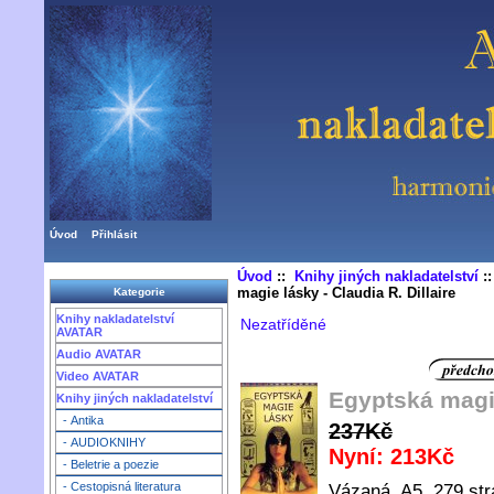
Úvod
Přihlásit
Úvod
::
Knihy jiných nakladatelství
:
magie lásky - Claudia R. Dillaire
Kategorie
Knihy nakladatelství
Nezatříděné
AVATAR
Audio AVATAR
Video AVATAR
Egyptská magie
Knihy jiných nakladatelství
- Antika
237Kč
- AUDIOKNIHY
Nyní: 213Kč
- Beletrie a poezie
- Cestopisná literatura
Vázaná, A5, 279 stra