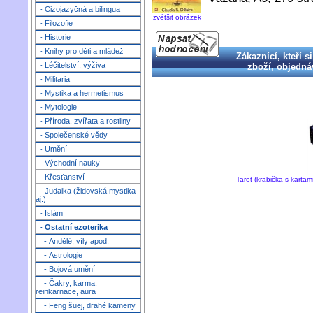
- Cizojazyčná a bilingua
zvětšit obrázek
- Filozofie
- Historie
- Knihy pro děti a mládež
Zákaznící, kteří si
- Léčitelství, výživa
zboží, objednáv
- Militaria
- Mystika a hermetismus
- Mytologie
- Příroda, zvířata a rostliny
- Společenské vědy
- Umění
- Východní nauky
- Křesťanství
Tarot (krabička s kart
- Judaika (židovská mystika
aj.)
- Islám
- Ostatní ezoterika
- Andělé, víly apod.
- Astrologie
- Bojová umění
- Čakry, karma,
reinkarnace, aura
- Feng šuej, drahé kameny