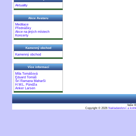
Aktuality
Akce Avataru
Meditace
Přednášky
Akce na jiných místech
Koncerty
Kamenný obchod
Kamenný obchod
Více informací
Míla Tomášová
Eduard Tomáš
Šrí Ramana Maharši
H.W.L. Púndža
Anker Larsen
Vaše I
Copyright © 2026
Nakladatelství a kni