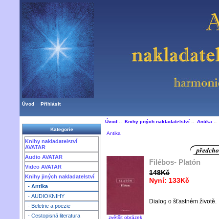
Úvod
Přihlásit
Úvod
::
Knihy jiných nakladatelství
::
Antika
::
Kategorie
Antika
Knihy nakladatelství
AVATAR
Audio AVATAR
Filébos- Platón
Video AVATAR
148Kč
Knihy jiných nakladatelství
Nyní: 133Kč
- Antika
- AUDIOKNIHY
Dialog o šťastném životě.
- Beletrie a poezie
- Cestopisná literatura
zvětšit obrázek