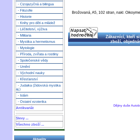
- Cizojazyčná a bilingua
- Filozofie
Brožovaná, A5, 102 stran, nakl. Oikoym
- Historie
- Knihy pro děti a mládež
- Léčitelství, výživa
- Militaria
Zákaznící, kteří si
zboží, objednáva
- Mystika a hermetismus
- Mytologie
- Příroda, zvířata a rostliny
- Společenské vědy
- Umění
- Východní nauky
- Křesťanství
- Judaika (židovská mystika
aj.)
- Islám
- Ostatní ezoterika
Dějiny duše Autobio
Antikvariát
Slevy ...
Všechno zboží ...
Aktuality