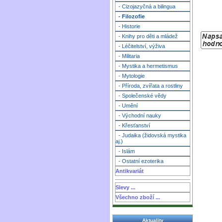
- Cizojazyčná a bilingua
- Filozofie
- Historie
- Knihy pro děti a mládež
- Léčitelství, výživa
- Militaria
- Mystika a hermetismus
- Mytologie
- Příroda, zvířata a rostliny
- Společenské vědy
- Umění
- Východní nauky
- Křesťanství
- Judaika (židovská mystika
aj.)
- Islám
- Ostatní ezoterika
Antikvariát
Slevy ...
Všechno zboží ...
Aktuality