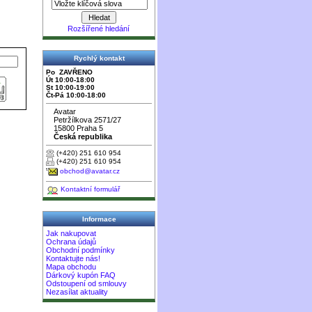
Rozšířené hledání
Rychlý kontakt
Po ZAVŘENO
Út 10:00-18:00
St 10:00-19:00
Čt-Pá 10:00-18:00
Avatar
Petržílkova 2571/27
15800 Praha 5
Česká republika
(+420) 251 610 954
(+420) 251 610 954
obchod@avatar.cz
Kontaktní formulář
Informace
Jak nakupovat
Ochrana údajů
Obchodní podmínky
Kontaktujte nás!
Mapa obchodu
Dárkový kupón FAQ
Odstoupení od smlouvy
Nezasílat aktuality