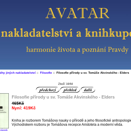
ihy jiných nakladatelství
::
Filozofie
:: Filosofie přírody u sv. Tomáše Akvinského - Elders
Zboží 16/64
Filosofie přírody u sv. Tomáše Akvinského - Elders
465Kč
Nyní: 419Kč
Kniha je rozborem Tomášovy nauky o přírodě a jeho filosofické antropologi
Východiskem rozboru je Tomášova recepce Aristotela a moderní věda.
brázek