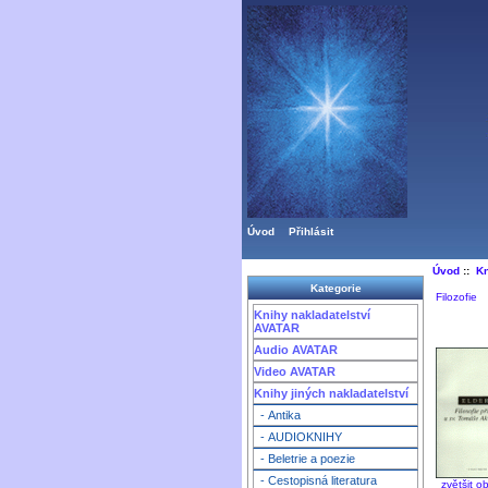
Úvod
Přihlásit
Úvod
::
Kn
Kategorie
Filozofie
Knihy nakladatelství
AVATAR
Audio AVATAR
Video AVATAR
Knihy jiných nakladatelství
- Antika
- AUDIOKNIHY
- Beletrie a poezie
- Cestopisná literatura
zvětšit o