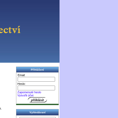
Přihlášení
Email:
Heslo:
Zapomenuté heslo
Vytvořit účet
e.
Vyhledávaní