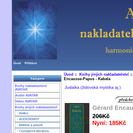
Úvod
Přihlásit
Úvod
::
Knihy jiných nakladatelství
:
Encausse-Papus - Kabala
Kategorie
Knihy nakladatelství
Judaika (židovská mystika aj.)
AVATAR
Audio AVATAR
Video AVATAR
Gérard Encau
Knihy jiných nakladatelství
- Antika
206Kč
- AUDIOKNIHY
Nyní: 185Kč
- Beletrie a poezie
- Cestopisná literatura