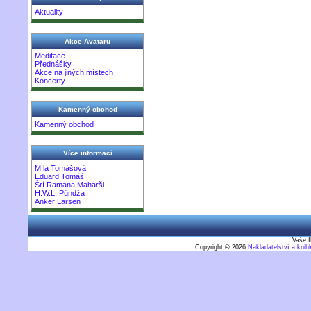
Aktuality
Akce Avataru
Meditace
Přednášky
Akce na jiných místech
Koncerty
Kamenný obchod
Kamenný obchod
Více informací
Míla Tomášová
Eduard Tomáš
Šrí Ramana Maharši
H.W.L. Púndža
Anker Larsen
Vaše I
Copyright © 2026
Nakladatelství a kni