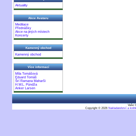
Aktuality
Akce Avataru
Meditace
Přednášky
Akce na jiných místech
Koncerty
Kamenný obchod
Kamenný obchod
Více informací
Míla Tomášová
Eduard Tomáš
Šrí Ramana Maharši
H.W.L. Púndža
Anker Larsen
Vaše I
Copyright © 2026
Nakladatelství a kni