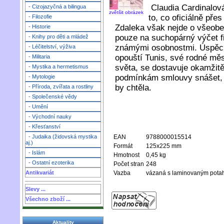
Claudia Cardinalová
- Cizojazyčná a bilingua
zvětšit obrázek
to, co oficiálně pře
- Filozofie
Zdaleka však nejde o všeobec
- Historie
pouze na suchopárný výčet fi
- Knihy pro děti a mládež
známými osobnostmi. Úspěch,
- Léčitelství, výživa
opouští Tunis, své rodné měs
- Militaria
světa, se dostavuje okamžitě
- Mystika a hermetismus
podmínkám smlouvy snášet, jí
- Mytologie
by chtěla.
- Příroda, zvířata a rostliny
- Společenské vědy
- Umění
- Východní nauky
- Křesťanství
EAN
9788000015514
- Judaika (židovská mystika
aj.)
Formát
125x225 mm
- Islám
Hmotnost
0,45 kg
- Ostatní ezoterika
Počet stran
248
Vazba
vázaná s laminovaným pot
Antikvariát
Slevy ...
Všechno zboží ...
Aktuality