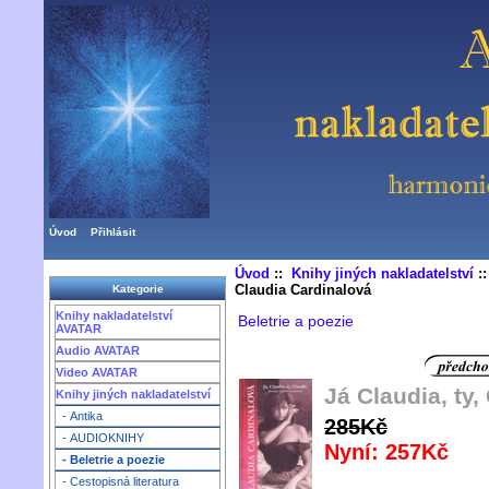
Úvod
Přihlásit
Úvod
::
Knihy jiných nakladatelství
:
Claudia Cardinalová
Kategorie
Knihy nakladatelství
Beletrie a poezie
AVATAR
Audio AVATAR
Video AVATAR
Já Claudia, ty,
Knihy jiných nakladatelství
- Antika
285Kč
- AUDIOKNIHY
Nyní: 257Kč
- Beletrie a poezie
- Cestopisná literatura