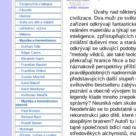
- Cizojazyčná a bilingua
zvětšit obrázek
- Filozofie
Úvahy nad některý
- Historie
civilizace. Dva muži ze svět
- Knihy pro děti a mládež
zařízení odkrývají fantastick
- Léčitelství, výživa
reálném materiálu a týkají s
- Militaria
inteligence, zpřístupňujícíc
- Mystika a hermetismus
zvláštní duševní moc a star
- Eckhart Tolle
odkrývají se udivující podoby
- Edgar Cayce
"metody vědců, ale také teol
- Elisabeth Haich
překračují hranice fikce a bi
- František Bardon
náznakově perspektivy příští
- František Drtikol
pravděpodobných nadnormáln
- Gustav Meyrink
představujících další stupeň
- Karel Makoň
světového bestselleru zabýv
- Karel Weinfurter
poznání a obecně vývojem lid
- Květoslav Minařík
legendy klade mnoho znepokoj
- Mystika a hermetizmus
správný? Neuniká nám skute
obecně
Neodehrálo se to podstatné 
- Paul Brunton
rekonstrukci jako dítě, které
- Richard Bach
dospělým bratrem? Autoři tu k
- Rudolf Steiner
tajné společnosti bdící nad 
- Mytologie
středověkých alchymistů, ma
- Příroda, zvířata a rostliny