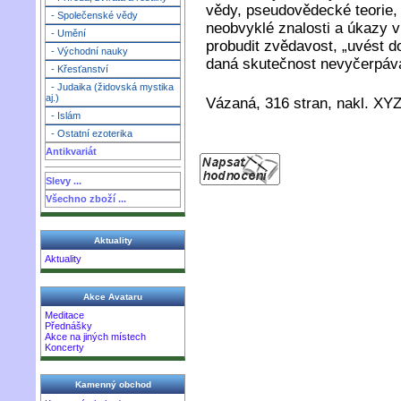
vědy, pseudovědecké teorie, 
- Společenské vědy
neobvyklé znalosti a úkazy v
- Umění
probudit zvědavost, „uvést 
- Východní nauky
daná skutečnost nevyčerpává,
- Křesťanství
- Judaika (židovská mystika
aj.)
Vázaná, 316 stran, nakl. XYZ
- Islám
- Ostatní ezoterika
Antikvariát
Slevy ...
Všechno zboží ...
Aktuality
Aktuality
Akce Avataru
Meditace
Přednášky
Akce na jiných místech
Koncerty
Kamenný obchod