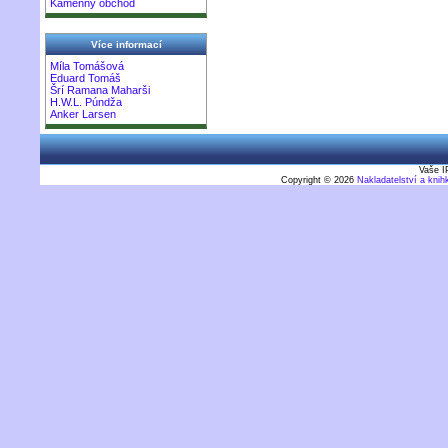
Kamenný obchod
Více informací
Míla Tomášová
Eduard Tomáš
Šrí Ramana Maharši
H.W.L. Púndža
Anker Larsen
Vaše I
Copyright © 2026
Nakladatelství a kni