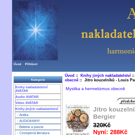
Úvod
Přihlásit
Úvod
::
Knihy jiných nakladatelství
:
obecně
:: Jitro kouzelníků - Louis P
Kategorie
Knihy nakladatelství
Mystika a hermetizmus obecně
AVATAR
Audio AVATAR
Video AVATAR
Jitro kouzeln
Knihy jiných nakladatelství
Bergier
- Antika
- AUDIOKNIHY
320Kč
- Beletrie a poezie
Nyní: 288Kč
- Cestopisná literatura