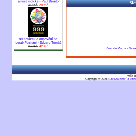
Tajnosti indické - Paul Brunton
Sle
318Kč
299Kč
999 otázek a odpovědí na
cestě Poznání - Eduard Tomáš
450Kč
420Kč
Zmizelá Praha - Vesni
Vaše I
Copyright © 2026
Nakladatelství a kni