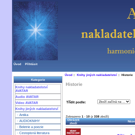
Úvod
Přihlásit
Úvod
::
Knihy jiných nakladatelství
:: Historie
Kategorie
Historie
Knihy nakladatelství
AVATAR
Audio AVATAR
Třídit podle:
Video AVATAR
Knihy jiných nakladatelství
- Antika
Zobrazeno
1
-
10
(z
338
zboží)
Obrázek
- AUDIOKNIHY
Náze
zboží
- Beletrie a poezie
- Cestopisná literatura