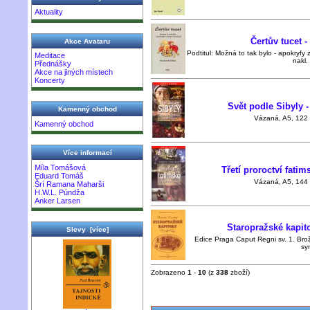
Aktuality
Čertův tucet -
Akce Avataru
Podtitul: Možná to tak bylo - apokryfy 
Meditace
nakl.
Přednášky
Akce na jiných místech
Koncerty
Svět podle Sibyly 
Kamenný obchod
Vázaná, A5, 122 s
Kamenný obchod
Více informací
Míla Tomášová
Třetí proroctví fatim
Eduard Tomáš
Vázaná, A5, 144 s
Šrí Ramana Maharši
H.W.L. Púndža
Anker Larsen
Staropražské kapit
Slevy [více]
Edice Praga Caput Regni sv. 1. Brož,
sy
Zobrazeno
1
-
10
(z
338
zboží)