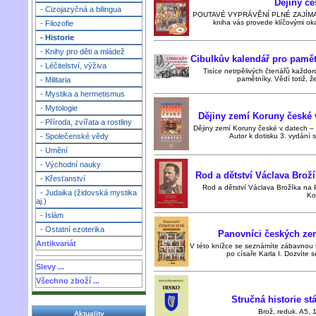
Dějiny č
- Cizojazyčná a bilingua
POUTAVÉ VYPRÁVĚNÍ PLNÉ ZAJÍMA
kniha vás provede klíčovými oka
- Filozofie
- Historie
- Knihy pro děti a mládež
Cibulkův kalendář pro pamětn
- Léčitelství, výživa
Tisíce netrpělivých čtenářů každor
pamětníky. Vědí totiž, ž
- Militaria
- Mystika a hermetismus
- Mytologie
Dějiny zemí Koruny české v
- Příroda, zvířata a rostliny
Dějiny zemí Koruny české v datech – 
Autor k dotisku 3. vydání s
- Společenské vědy
- Umění
- Východní nauky
Rod a dětství Václava Broží
- Křesťanství
Rod a dětství Václava Brožíka na P
- Judaika (židovská mystika
Ko
aj.)
- Islám
- Ostatní ezoterika
Panovníci českých zem
Antikvariát
V této knížce se seznámíte zábavnou
po císaře Karla I. Dozvíte se
Slevy ...
Všechno zboží ...
Stručná historie stá
Brož, reduk. A5, 1
Aktuality