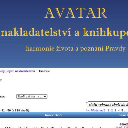
ihy jiných nakladatelství
:: Historie
ie
dle:
o
41
-
50
(z
338
zboží)
[<< Předchozí]
1
2
3
4
5
...
Název zboží
Cena
259K
Nyní: 23