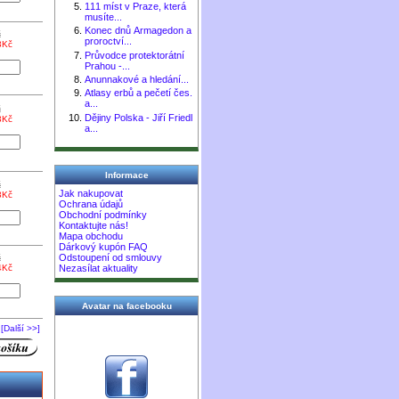
111 míst v Praze, která
musíte...
Konec dnů Armagedon a
č
proroctví...
3Kč
Průvodce protektorátní
Prahou -...
Anunnakové a hledání...
Atlasy erbů a pečetí čes.
a...
č
Dějiny Polska - Jiří Friedl
3Kč
a...
Informace
č
Jak nakupovat
3Kč
Ochrana údajů
Obchodní podmínky
Kontaktujte nás!
Mapa obchodu
Dárkový kupón FAQ
Odstoupení od smlouvy
č
4Kč
Nezasílat aktuality
Avatar na facebooku
[Další >>]