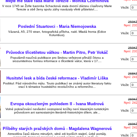
Mějte mě stále ráda Marie Terezie - Monika Czerninová
V roce 1745 se Žofie baronka Schacková stala dvorní dámou císařovny Marie
Vložit:
Terezie a obě ženy spolu záhy navázaly vřelé přátelství....
259K
Nyní: 23
Poslední Stuartovci - Maria Niemojowska
Vázaná, A5, 270 stran, fotografická příloha, nakl. Mladá fronta (Edice
Vložit:
Kolumbus).
259K
Nyní: 23
Průvodce třicetiletou válkou - Martin Pitro, Petr Vokáč
Populárně-naučná publikace pro širokou veřejnost přináší čtivou a
Vložit:
srozumitelnou formou informace o třicetileté válce, která v 17....
268K
Nyní: 24
Husitství lesk a bída české reformace - Vladimír Liška
Podtitul: Pád národního mýtu. Touto publikací se známý autor literatury faktu
Vložit:
vrací k tématice husitského revolučního a reformního...
269K
Nyní: 24
Evropa okouzleným pohledem II - Ivana Mudrová
Volné pokračování nevšední cestopisné knížky není klasickým turistickým
Vložit:
průvodcem ani samostatným literárně-historickým dílem, ale...
269K
Nyní: 24
Příběhy starých pražských domů - Magdalena Wagnerová
Atmosféra časů dávno minulých, silné zdi byvších staletí, úzké portály,
Vložit: