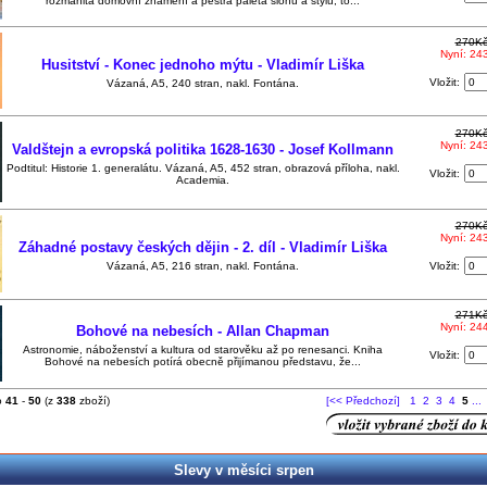
rozmanitá domovní znamení a pestrá paleta slohů a stylů, to...
270K
Nyní: 24
Husitství - Konec jednoho mýtu - Vladimír Liška
Vložit:
Vázaná, A5, 240 stran, nakl. Fontána.
270K
Nyní: 24
Valdštejn a evropská politika 1628-1630 - Josef Kollmann
Podtitul: Historie 1. generalátu. Vázaná, A5, 452 stran, obrazová příloha, nakl.
Vložit:
Academia.
270K
Nyní: 24
Záhadné postavy českých dějin - 2. díl - Vladimír Liška
Vázaná, A5, 216 stran, nakl. Fontána.
Vložit:
271K
Nyní: 24
Bohové na nebesích - Allan Chapman
Astronomie, náboženství a kultura od starověku až po renesanci. Kniha
Vložit:
Bohové na nebesích potírá obecně přijímanou představu, že...
o
41
-
50
(z
338
zboží)
[<< Předchozí]
1
2
3
4
5
...
Slevy v měsíci srpen