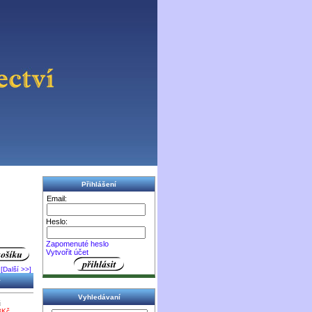
Přihlášení
Email:
Heslo:
Zapomenuté heslo
Vytvořit účet
[Další >>]
+
Vyhledávaní
č
3Kč