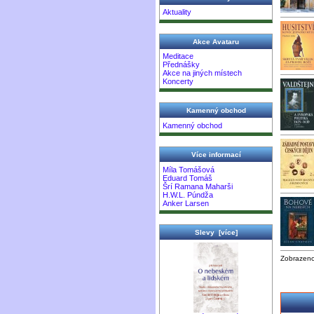
Aktuality
Akce Avataru
Meditace
Přednášky
Akce na jiných místech
Koncerty
Kamenný obchod
Kamenný obchod
Více informací
Míla Tomášová
Eduard Tomáš
Šrí Ramana Maharši
H.W.L. Púndža
Anker Larsen
Slevy [více]
Zobrazen