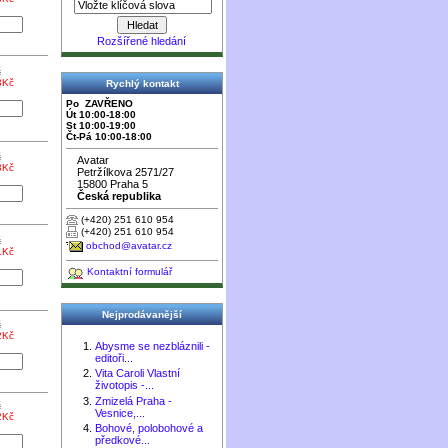
Rozšířené hledání
č
3Kč
Rychlý kontakt
Po ZAVŘENO
Út 10:00-18:00
St 10:00-19:00
Čt-Pá 10:00-18:00
č
Avatar
3Kč
Petržílkova 2571/27
15800 Praha 5
Česká republika
(+420) 251 610 954
(+420) 251 610 954
č
obchod@avatar.cz
1Kč
Kontaktní formulář
Nejprodávanější
č
2Kč
Abysme se nezbláznili -
editoři...
Vita Caroli Vlastní
životopis -...
Zmizelá Praha -
č
Vesnice,...
2Kč
Bohové, polobohové a
předkové...