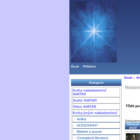
Úvod
Přihlásit
Úvod
::
Kn
Kategorie
Histor
Knihy nakladatelství
AVATAR
Audio AVATAR
Třídit po
Video AVATAR
Knihy jiných nakladatelství
- Antika
Zobrazen
Obrázek
- AUDIOKNIHY
zboží
- Beletrie a poezie
- Cestopisná literatura