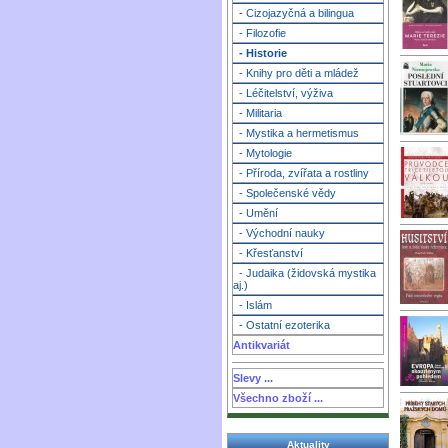
- Cizojazyčná a bilingua
- Filozofie
- Historie
- Knihy pro děti a mládež
- Léčitelství, výživa
- Militaria
- Mystika a hermetismus
- Mytologie
- Příroda, zvířata a rostliny
- Společenské vědy
- Umění
- Východní nauky
- Křesťanství
- Judaika (židovská mystika
aj.)
- Islám
- Ostatní ezoterika
Antikvariát
Slevy ...
Všechno zboží ...
Aktuality