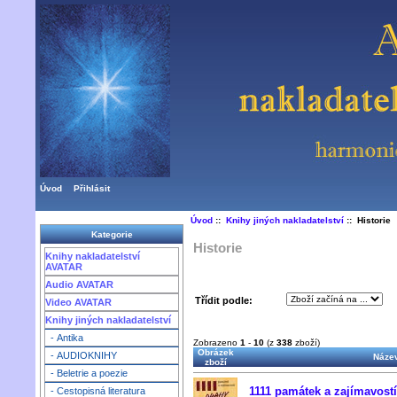
Úvod
Přihlásit
Úvod
::
Knihy jiných nakladatelství
:: Historie
Kategorie
Historie
Knihy nakladatelství
AVATAR
Audio AVATAR
Třídit podle:
Video AVATAR
Knihy jiných nakladatelství
- Antika
Zobrazeno
1
-
10
(z
338
zboží)
Obrázek
- AUDIOKNIHY
Název
zboží
- Beletrie a poezie
1111 památek a zajímavostí
- Cestopisná literatura