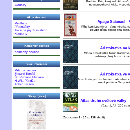
Podtitul: Král, který odmítl zemř
nevyprovokoval kritiku v souvisl
Aktuality
Akce Avataru
Apage Satanas! - 
Meditace
Přednášky
Přítelkyni Ludmily z Vartemberka tráp
zjevuje dílna obklopená skala
Akce na jiných místech
Koncerty
Kamenný obchod
Aristokratka na 
Kamenný obchod
Mladá aristokratka Marie Kostková
problémy. „Nejchudší zámek
Více informací
Míla Tomášová
Eduard Tomáš
Aristokratka ve 
Šrí Ramana Maharši
Aristokraté jsou v ohrožení, ale situace
H.W.L. Púndža
denně potkává členy své 
Anker Larsen
Slevy [více]
Atlas druhé světové války 
Vázaná, A4, 256 stran
Zobrazeno
1
-
10
(z
338
zboží)