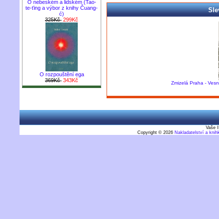
O nebeském a lidském (Tao-
te-ťing a výbor z knihy Čuang-
Sle
ć)
325Kč
299Kč
O rozpouštění ega
369Kč
343Kč
Zmizelá Praha - Vesni
Vaše I
Copyright © 2026
Nakladatelství a kni