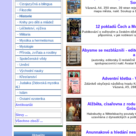
So
- Cizojazyčná a bilingua
Vázaná, A4, 350 stran, 39 stran rejst
- Filozofie
mapa města, nakl. Soukup a Da
- Historie
- Knihy pro děti a mládež
12 pokladů Čech a Mo
- Léčitelství, výživa
Publikování o světovém a českém dědi
- Militaria
připomíná, v jak noblesní s
- Mystika a hermetismus
- Mytologie
Abysme se nezbláznili - edit
- Příroda, zvířata a rostliny
a
- Společenské vědy
(autorsky, editorsky či redakčně 
spolupracovníci nakl. Avatar 
- Umění
- Východní nauky
- Křesťanství
Adventní kletba -
- Judaika (židovská mystika
Zdánlivě obyčejná návštěva hradu K
aj.)
Vázaná, A5, 288 
- Islám
- Ostatní ezoterika
Alžběta, císařovna z rodu
Antikvariát
Grös
Habsburky a Wittelsbachy poutaly t
Slevy ...
uzavírána z dynastických a polit
Všechno zboží ...
Anunnakové a hledání nesm
Aktuality