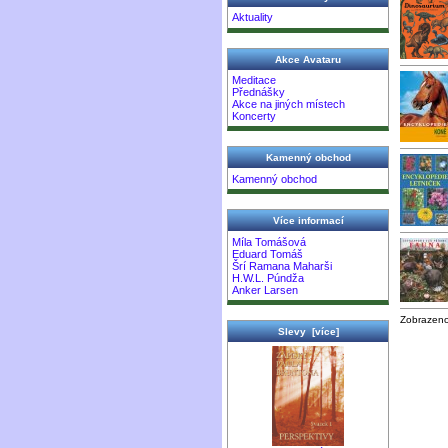
Aktuality
Akce Avataru
Meditace
Přednášky
Akce na jiných místech
Koncerty
Kamenný obchod
Kamenný obchod
Více informací
Míla Tomášová
Eduard Tomáš
Šrí Ramana Maharši
H.W.L. Púndža
Anker Larsen
Zobrazen
Slevy [více]