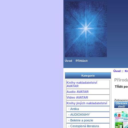
Úvod
Přihlásit
Úvod
::
Kn
Kategorie
Příroda
Knihy nakladatelství
AVATAR
Třídit po
Audio AVATAR
Video AVATAR
Zobrazen
Knihy jiných nakladatelství
Obrázek
zboží
- Antika
- AUDIOKNIHY
- Beletrie a poezie
- Cestopisná literatura