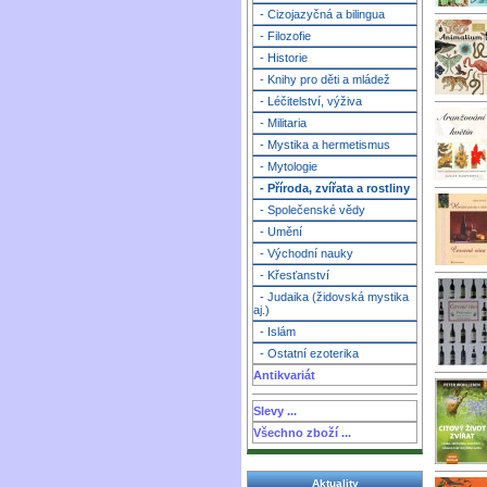
- Cizojazyčná a bilingua
- Filozofie
- Historie
- Knihy pro děti a mládež
- Léčitelství, výživa
- Militaria
- Mystika a hermetismus
- Mytologie
- Příroda, zvířata a rostliny
- Společenské vědy
- Umění
- Východní nauky
- Křesťanství
- Judaika (židovská mystika
aj.)
- Islám
- Ostatní ezoterika
Antikvariát
Slevy ...
Všechno zboží ...
Aktuality