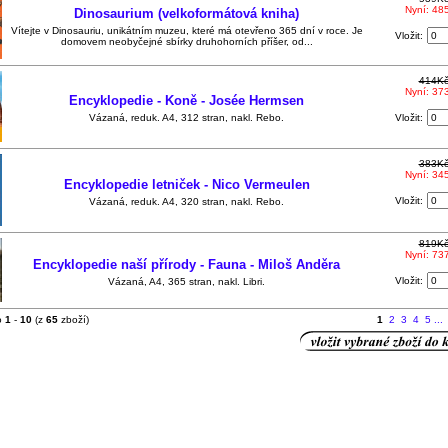
Nyní: 48
Dinosaurium (velkoformátová kniha)
Vítejte v Dinosauriu, unikátním muzeu, které má otevřeno 365 dní v roce. Je
Vložit:
domovem neobyčejné sbírky druhohorních příšer, od...
414K
Nyní: 37
Encyklopedie - Koně - Josée Hermsen
Vázaná, reduk. A4, 312 stran, nakl. Rebo.
Vložit:
383K
Nyní: 34
Encyklopedie letniček - Nico Vermeulen
Vložit:
Vázaná, reduk. A4, 320 stran, nakl. Rebo.
819K
Nyní: 73
Encyklopedie naší přírody - Fauna - Miloš Anděra
Vložit:
Vázaná, A4, 365 stran, nakl. Libri.
o
1
-
10
(z
65
zboží)
1
2
3
4
5
...