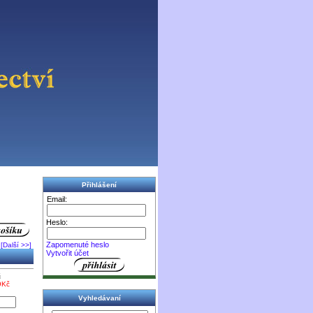
Přihlášení
Email:
Heslo:
Zapomenuté heslo
[Další >>]
Vytvořit účet
č
9Kč
Vyhledávaní