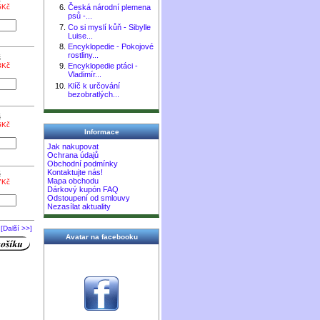
5Kč
Česká národní plemena
psů -...
Co si myslí kůň - Sibylle
Luise...
Encyklopedie - Pokojové
rostliny...
č
3Kč
Encyklopedie ptáci -
Vladimír...
Klíč k určování
bezobratlých...
č
5Kč
Informace
Jak nakupovat
Ochrana údajů
Obchodní podmínky
Kontaktujte nás!
č
Mapa obchodu
7Kč
Dárkový kupón FAQ
Odstoupení od smlouvy
Nezasílat aktuality
[Další >>]
Avatar na facebooku