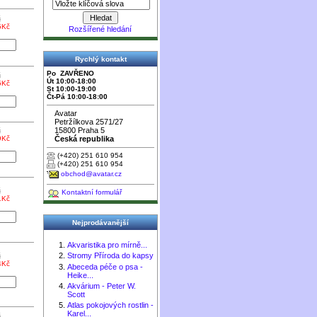
č
5Kč
Rozšířené hledání
Rychlý kontakt
Po ZAVŘENO
č
Út 10:00-18:00
5Kč
St 10:00-19:00
Čt-Pá 10:00-18:00
Avatar
Petržílkova 2571/27
15800 Praha 5
č
Česká republika
9Kč
(+420) 251 610 954
(+420) 251 610 954
obchod@avatar.cz
č
Kontaktní formulář
1Kč
Nejprodávanější
Akvaristika pro mírně...
Stromy Příroda do kapsy
č
4Kč
Abeceda péče o psa -
Heike...
Akvárium - Peter W.
Scott
Atlas pokojových rostlin -
Karel...
č