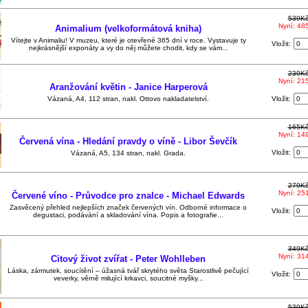
539K
Nyní: 48
Animalium (velkoformátová kniha)
Vítejte v Animaliu! V muzeu, které je otevřené 365 dní v roce. Vystavuje ty
Vložit:
nejkrásnější exponáty a vy do něj můžete chodit, kdy se vám...
239K
Nyní: 21
Aranžování květin - Janice Harperová
Vázaná, A4, 112 stran, nakl. Ottovo nakladatelství.
Vložit:
165K
Nyní: 14
Červená vína - Hledání pravdy o víně - Libor Ševčík
Vložit:
Vázaná, A5, 134 stran, nakl. Grada.
279K
Nyní: 25
Červené víno - Průvodce pro znalce - Michael Edwards
Zasvěcený přehled nejlepších značek červených vín. Odborné informace o
Vložit:
degustaci, podávání a skladování vína. Popis a fotografie...
349K
Nyní: 31
Citový život zvířat - Peter Wohlleben
Láska, zármutek, soucítění – úžasná tvář skrytého světa Starostlivě pečující
Vložit:
veverky, věrně milující krkavci, soucitné myšky...
539K