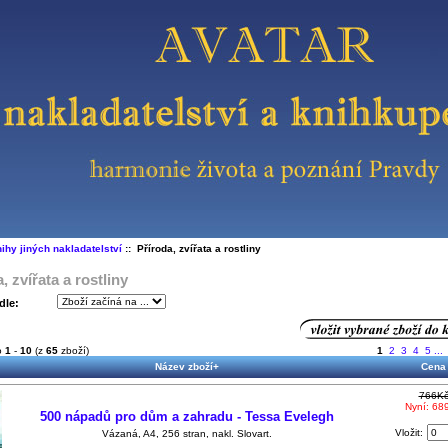
ihy jiných nakladatelství
:: Příroda, zvířata a rostliny
, zvířata a rostliny
dle:
o
1
-
10
(z
65
zboží)
1
2
3
4
5
...
Název zboží+
Cena
766K
Nyní: 68
500 nápadů pro dům a zahradu - Tessa Evelegh
Vložit:
Vázaná, A4, 256 stran, nakl. Slovart.