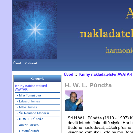
Úvod
Přihlásit
Úvod
::
Knihy nakladatelství AVATAR
Kategorie
H. W. L. Púndža
Knihy nakladatelství
AVATAR
- Míla Tomášová
- Eduard Tomáš
- Miloš Tomáš
- Šrí Ramana Maharši
Sri H.W.L. Púndža (1910 - 1997) 
- H. W. L. Púndža
devíti letech. Jako dítě slyšel Hari
- Anker Larsen
Buddhu následovat, ačkoli přesně 
- Ostatní autoři
všechno komukoli, kdo by mu Boh