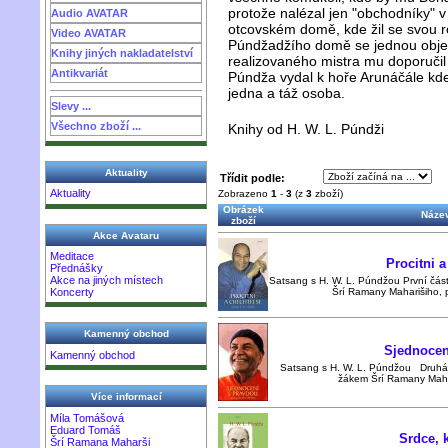
protože nalézal jen "obchodníky"
Audio AVATAR
otcovském domě, kde žil se svou 
Video AVATAR
Púndžadžího domě se jednou objev
Knihy jiných nakladatelství
realizovaného mistra mu doporučil
Antikvariát
Púndža vydal k hoře Arunáčále kde
jedna a táž osoba.
Slevy ...
Všechno zboží ...
Knihy od H. W. L. Púndži
Aktuality
Třídit podle:
Aktuality
Zobrazeno
1
-
3
(z
3
zboží)
Obrázek
Název
zboží
Akce Avataru
Meditace
Procitni a
Přednášky
Akce na jiných místech
Satsang s H. W. L. Púndžou První část
Šrí Ramany Maharišiho, př
Koncerty
Kamenný obchod
Sjednocen
Kamenný obchod
Satsang s H. W. L. Púndžou Druhá č
žákem Šrí Ramany Mahari
Více informací
Míla Tomášová
Eduard Tomáš
Srdce, k
Šrí Ramana Maharši