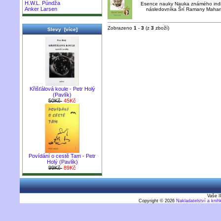
H.W.L. Púndža
Esence nauky Nauka známého indic
Anker Larsen
následovníka Šrí Ramany Maharši
Zobrazeno
1
-
3
(z
3
zboží)
Slevy [více]
Křišťálová koule - Petr Holý
(Pavlík)
50Kč
45Kč
Povídání o cestě Tam - Petr
Holý (Pavlík)
99Kč
89Kč
Vaše I
Copyright © 2026
Nakladatelství a kni