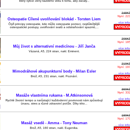
který vybízí ženy každého věku k tomu, aby začaly...
248K
Nyní: 22
Osteopatie Cílené uvolňování blokád - Torsten Liem
... více inf
Čtyři principy osteopatie, kde může osteopatie pomoci, nejdůležitější
osteopatické postupy, uvolňování svalů a odstraňování spazmů,...
206K
Nyní: 18
Můj život s alternativní medicínou - Jiří Janča
... více inf
Vázaná, A5, 224 stran, nakl. Eminent.
219K
Nyní: 19
Mimodráhové akupunkturní body - Milan Esler
... více inf
Brož, A5, 231 stran, nakl. Poznání.
369K
Nyní: 33
Masáže vlastníma rukama - M.Atkinsonová
... více inf
Rychlé životní tempo a narůstající každodenní povinnosti nám způsobují
únavu, stres a různé zdravotní potíže. Díky této...
189K
Nyní: 17
Masáž vsedě - Amma - Tony Neuman
... více inf
Brož, A5, 160 stran, nakl. Eugenika.