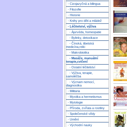
- Cizojazyčná a bilingua
- Filozofie
- Historie
- Knihy pro děti a mládež
- Léčitelství, výživa
- Ájurvéda, homeopatie
- Bylinky, detoxikace
- Čínská, tibetská
medicína,reiki
- Makrobiotika
- Masáže, manuální
terapie,cvičení
- Ostatní léčitelství
- Výživa, terapie,
samoléčba
- Význam nemocí,
diagnostika
- Militaria
- Mystika a hermetismus
- Mytologie
- Příroda, zvířata a rostliny
- Společenské vědy
- Umění
- Východní nauky