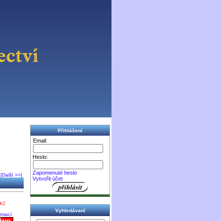
Přihlášení
Email:
Heslo:
Zapomenuté heslo
[Další >>]
Vytvořit účet
9Kč
Vyhledávaní
ormací