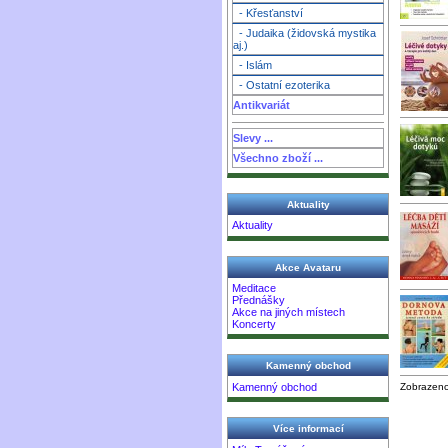
- Křesťanství
- Judaika (židovská mystika
aj.)
- Islám
- Ostatní ezoterika
Antikvariát
Slevy ...
Všechno zboží ...
Aktuality
Aktuality
Akce Avataru
Meditace
Přednášky
Akce na jiných místech
Koncerty
Kamenný obchod
Kamenný obchod
Zobrazen
Více informací