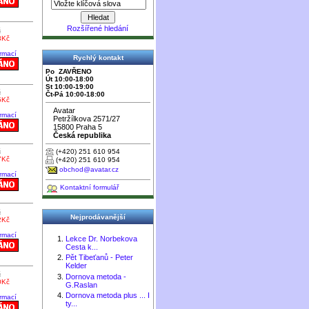
Rozšířené hledání
č
3Kč
ormací
Rychlý kontakt
Po ZAVŘENO
Út 10:00-18:00
St 10:00-19:00
č
Čt-Pá 10:00-18:00
5Kč
Avatar
ormací
Petržílkova 2571/27
15800 Praha 5
Česká republika
(+420) 251 610 954
č
7Kč
(+420) 251 610 954
obchod@avatar.cz
ormací
Kontaktní formulář
č
Nejprodávanější
2Kč
ormací
Lekce Dr. Norbekova
Cesta k...
Pět Tibeťanů - Peter
Kelder
č
Dornova metoda -
0Kč
G.Raslan
Dornova metoda plus ... I
ormací
ty...