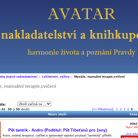
ihy jiných nakladatelství
::
Léčitelství, výživa
:: Masáže, manuální terapie,cvičení
, manuální terapie,cvičení
dle:
o
41
-
50
(z
59
zboží)
[<< Předchozí]
1
2
3
4
5
...
Název zboží-
Cena
99Kč
Nyní: 8
Pět tantrik - Andro (Podtitul: Pět Tibeťanů pro ženy)
... více inf
Autor, známý terapeut, cvičitel a spisovatel vypráví poutavý "tantrický" příběh,