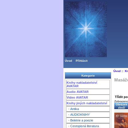
Úvod
Přihlásit
Úvod
::
Kn
Kategorie
Masáže
Knihy nakladatelství
AVATAR
Audio AVATAR
Třídit po
Video AVATAR
Zobrazen
Knihy jiných nakladatelství
Obrázek
zboží
- Antika
- AUDIOKNIHY
- Beletrie a poezie
- Cestopisná literatura