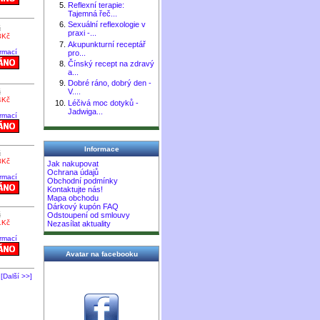
Reflexní terapie:
Tajemná řeč...
Sexuální reflexologie v
č
praxi -...
3Kč
Akupunkturní receptář
ormací
pro...
Čínský recept na zdravý
a...
Dobré ráno, dobrý den -
V....
č
4Kč
Léčivá moc dotyků -
Jadwiga...
ormací
Informace
č
8Kč
Jak nakupovat
Ochrana údajů
ormací
Obchodní podmínky
Kontaktujte nás!
Mapa obchodu
Dárkový kupón FAQ
č
Odstoupení od smlouvy
1Kč
Nezasílat aktuality
ormací
Avatar na facebooku
[Další >>]