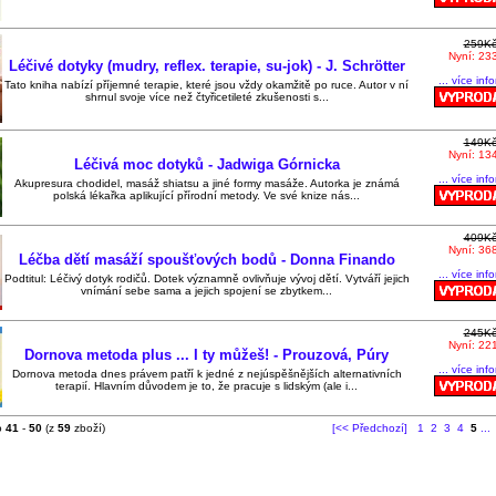
259K
Nyní: 23
Léčivé dotyky (mudry, reflex. terapie, su-jok) - J. Schrötter
... více inf
Tato kniha nabízí příjemné terapie, které jsou vždy okamžitě po ruce. Autor v ní
shrnul svoje více než čtyřicetileté zkušenosti s...
149K
Nyní: 13
Léčivá moc dotyků - Jadwiga Górnicka
... více inf
Akupresura chodidel, masáž shiatsu a jiné formy masáže. Autorka je známá
polská lékařka aplikující přírodní metody. Ve své knize nás...
409K
Nyní: 36
Léčba dětí masáží spoušťových bodů - Donna Finando
... více inf
Podtitul: Léčivý dotyk rodičů. Dotek významně ovlivňuje vývoj dětí. Vytváří jejich
vnímání sebe sama a jejich spojení se zbytkem...
245K
Nyní: 22
Dornova metoda plus ... I ty můžeš! - Prouzová, Púry
... více inf
Dornova metoda dnes právem patří k jedné z nejúspěšnějších alternativních
terapií. Hlavním důvodem je to, že pracuje s lidským (ale i...
o
41
-
50
(z
59
zboží)
[<< Předchozí]
1
2
3
4
5
...