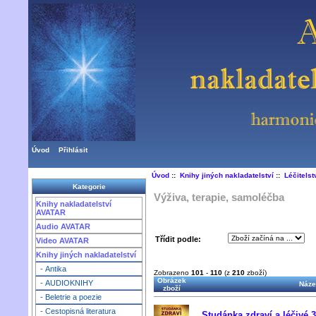
Úvod
Přihlásit
Úvod
::
Knihy jiných nakladatelství
::
Léčitelst
Kategorie
Výživa, terapie, samoléčba
Knihy nakladatelství
AVATAR
Audio AVATAR
Třídit podle:
Video AVATAR
Knihy jiných nakladatelství
- Antika
Zobrazeno
101
-
110
(z
210
zboží)
Obrázek
- AUDIOKNIHY
Náze
zboží
- Beletrie a poezie
- Cestopisná literatura
Studánka zdraví a léčivé 