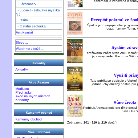
pozornost je věnována léčebným
- Křesťanství
- Judaika (židovská mystika
aj.)
Receptář pokrmů ze špal
- Islám
Špalda je to nejlepší obilí je výživn
- Ostatní ezoterika
ostatní zrniny. Tomu, 
Antikvariát
Slevy ...
Systém zdraví
Všechno zboží ...
brožovaná Počet stran 288 Rozměr 
japonský vědec Kacudzo Niši, n
Aktuality
Aktuality
Využití prá
Tato publikace popisuje efektivní 
Akce Avataru
jednoduchý obecný postup pro pr
Meditace
Přednášky
Akce na jiných místech
Koncerty
Vůně života 
Podtitul: Aromaterapie pro těhotenství 
nakl. One 
Kamenný obchod
Kamenný obchod
Zobrazeno
101
-
110
(z
210
zboží)
Více informací