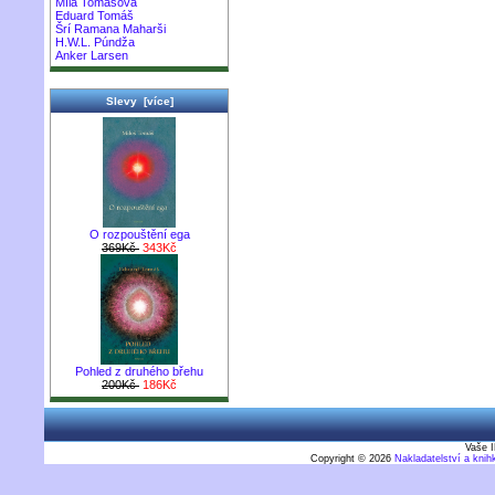
Míla Tomášová
Eduard Tomáš
Šrí Ramana Maharši
H.W.L. Púndža
Anker Larsen
Slevy [více]
O rozpouštění ega
369Kč
343Kč
Pohled z druhého břehu
200Kč
186Kč
Vaše I
Copyright © 2026
Nakladatelství a kni