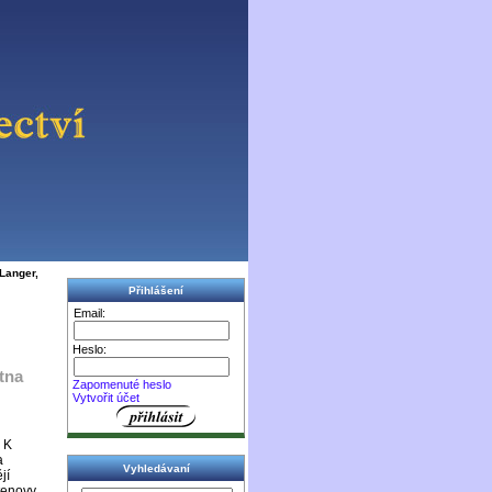
 Langer,
Přihlášení
Email:
Heslo:
utna
Zapomenuté heslo
Vytvořit účet
 K
a
Vyhledávaní
jí
tenovy