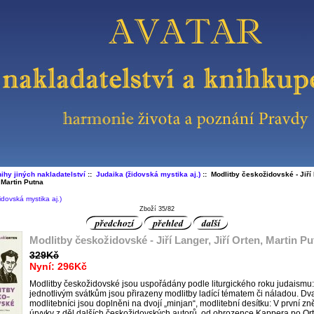
ihy jiných nakladatelství
::
Judaika (židovská mystika aj.)
:: Modlitby českožidovské - Jiří
, Martin Putna
idovská mystika aj.)
Zboží 35/82
Modlitby českožidovské - Jiří Langer, Jiří Orten, Martin P
329Kč
Nyní: 296Kč
Modlitby českožidovské jsou uspořádány podle liturgického roku judaismu:
jednotlivým svátkům jsou přirazeny modlitby ladící tématem či náladou. Dv
modlitebníci jsou doplněni na dvojí „minjan“, modlitební desítku: V první zně
úryvky z děl dalších českožidovských autorů, od obrozence Kappera po Or