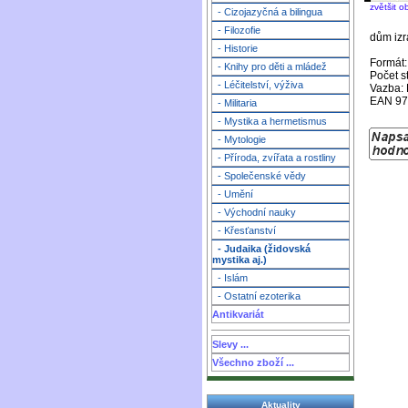
zvětšit o
- Cizojazyčná a bilingua
- Filozofie
dům izra
- Historie
Formát:
- Knihy pro děti a mládež
Počet s
- Léčitelství, výživa
Vazba: 
EAN 97
- Militaria
- Mystika a hermetismus
- Mytologie
- Příroda, zvířata a rostliny
- Společenské vědy
- Umění
- Východní nauky
- Křesťanství
- Judaika (židovská
mystika aj.)
- Islám
- Ostatní ezoterika
Antikvariát
Slevy ...
Všechno zboží ...
Aktuality