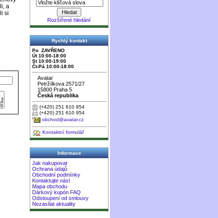
i, a
i si
Rozšířené hledání
Rychlý kontakt
Po ZAVŘENO
Út 10:00-18:00
St 10:00-19:00
Čt-Pá 10:00-18:00
Avatar
Petržílkova 2571/27
15800 Praha 5
Česká republika
(+420) 251 610 954
(+420) 251 610 954
obchod@avatar.cz
Kontaktní formulář
Informace
Jak nakupovat
Ochrana údajů
Obchodní podmínky
Kontaktujte nás!
Mapa obchodu
Dárkový kupón FAQ
Odstoupení od smlouvy
Nezasílat aktuality