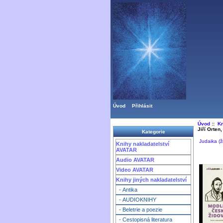
Úvod
Přihlásit
Úvod
::
Kn
Jiří Orten
Kategorie
Judaika (ž
Knihy nakladatelství
AVATAR
Audio AVATAR
Video AVATAR
Knihy jiných nakladatelství
- Antika
- AUDIOKNIHY
- Beletrie a poezie
- Cestopisná literatura