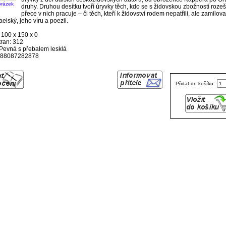
brázek
druhy. Druhou desítku tvoří úryvky těch, kdo se s židovskou zbožností rozešl
přece v nich pracuje – či těch, kteří k židovství rodem nepatřili, ale zamiloval
elský, jeho víru a poezii.
 100 x 150 x 0
tran: 312
Pevná s přebalem lesklá
88087282878
Přidat do košíku: