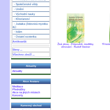
- Společenské vědy
- Umění
- Východní nauky
- Křesťanství
- Judaika (židovská mystika
aj.)
- Islám
- Ostatní ezoterika
Antikvariát
Živá slova - Průpovědi, modlitby,
Tři kro
věnování - Rudolf Steiner
Slevy ...
Všechno zboží ...
Aktuality
Aktuality
Akce Avataru
Meditace
Přednášky
Akce na jiných místech
Koncerty
Kamenný obchod