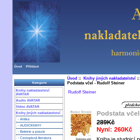
Úvod
Přihlásit
Úvod
::
Knihy jiných nakladatelství
:
Podstata včel - Rudolf Steiner
Kategorie
Knihy nakladatelství
Rudolf Steiner
AVATAR
Audio AVATAR
Video AVATAR
Podstata včel
Knihy jiných nakladatelství
- Antika
289Kč
- AUDIOKNIHY
Nyní: 260Kč
- Beletrie a poezie
- Cestopisná literatura
Kniha je studnicí 