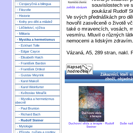
- Cizojazyčná a bilingua
souvislostech ve 
zvětšit obrázek
- Filozofie
poukázal Rudolf S
- Historie
Ve svých přednáškách pro děl
- Knihy pro děti a mládež
hovořil zasvěceně o životě vč
- Léčitelství, výživa
také o mravencích, vosách, m
- Militaria
vesmíru. Mluvil o různých látk
- Mystika a hermetismus
nemocemi a lidským zdravím
- Eckhart Tolle
- Edgar Cayce
Vázaná, A5, 289 stran, nakl. 
- Elisabeth Haich
- František Bardon
- František Drtikol
Zákaznící, kteří si
- Gustav Meyrink
zboží, objednáv
- Karel Makoň
- Karel Weinfurter
- Květoslav Minařík
- Mystika a hermetizmus
obecně
- Paul Brunton
- Richard Bach
- Rudolf Steiner
Duchovní věda a terapie - Rudolf
Duše naši
- Mytologie
Steiner
- Příroda, zvířata a rostliny