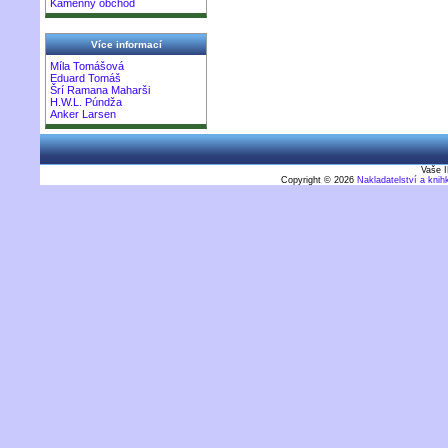
Kamenný obchod
Více informací
Míla Tomášová
Eduard Tomáš
Šrí Ramana Maharši
H.W.L. Púndža
Anker Larsen
Vaše I
Copyright © 2026
Nakladatelství a kni