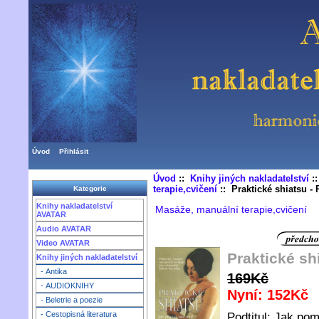
Úvod
Přihlásit
Úvod
::
Knihy jiných nakladatelství
:
terapie,cvičení
:: Praktické shiatsu -
Kategorie
Knihy nakladatelství
Masáže, manuální terapie,cvičení
AVATAR
Audio AVATAR
Video AVATAR
Praktické sh
Knihy jiných nakladatelství
- Antika
169Kč
- AUDIOKNIHY
Nyní: 152Kč
- Beletrie a poezie
- Cestopisná literatura
Podtitul: Jak po