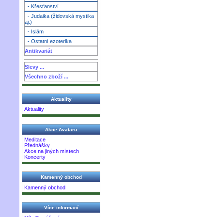
- Křesťanství
- Judaika (židovská mystika
aj.)
- Islám
- Ostatní ezoterika
Antikvariát
Slevy ...
Všechno zboží ...
Aktuality
Aktuality
Akce Avataru
Meditace
Přednášky
Akce na jiných místech
Koncerty
Kamenný obchod
Kamenný obchod
Více informací