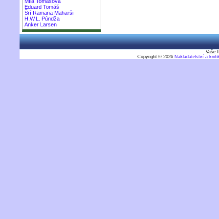
Míla Tomášová
Eduard Tomáš
Šrí Ramana Maharši
H.W.L. Púndža
Anker Larsen
Vaše I
Copyright © 2026
Nakladatelství a kni