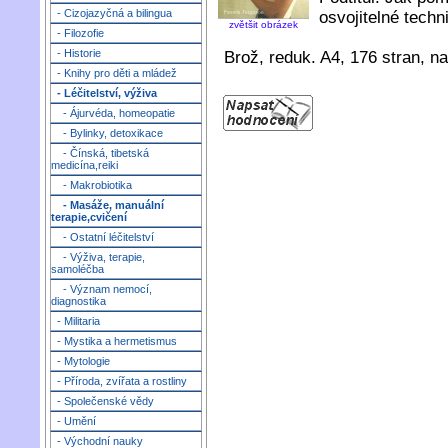
- Cizojazyčná a bilingua
osvojitelné techn
zvětšit obrázek
- Filozofie
- Historie
Brož, reduk. A4, 176 stran, n
- Knihy pro děti a mládež
- Léčitelství, výživa
- Ájurvéda, homeopatie
- Bylinky, detoxikace
- Čínská, tibetská
medicína,reiki
- Makrobiotika
- Masáže, manuální
terapie,cvičení
- Ostatní léčitelství
- Výživa, terapie,
samoléčba
- Význam nemocí,
diagnostika
- Militaria
- Mystika a hermetismus
- Mytologie
- Příroda, zvířata a rostliny
- Společenské vědy
- Umění
- Východní nauky