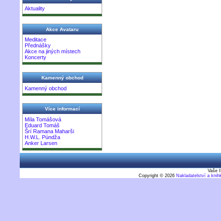
Aktuality
Akce Avataru
Meditace
Přednášky
Akce na jiných místech
Koncerty
Kamenný obchod
Kamenný obchod
Více informací
Míla Tomášová
Eduard Tomáš
Šrí Ramana Maharši
H.W.L. Púndža
Anker Larsen
Vaše I
Copyright © 2026
Nakladatelství a kni