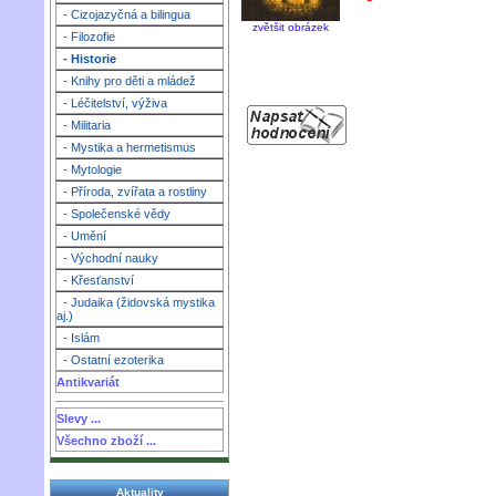
- Cizojazyčná a bilingua
zvětšit obrázek
- Filozofie
- Historie
- Knihy pro děti a mládež
- Léčitelství, výživa
- Militaria
- Mystika a hermetismus
- Mytologie
- Příroda, zvířata a rostliny
- Společenské vědy
- Umění
- Východní nauky
- Křesťanství
- Judaika (židovská mystika
aj.)
- Islám
- Ostatní ezoterika
Antikvariát
Slevy ...
Všechno zboží ...
Aktuality