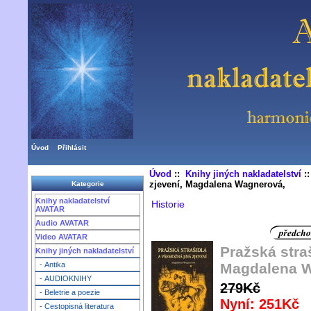
Úvod
Přihlásit
Úvod
::
Knihy jiných nakladatelství
:
zjevení, Magdalena Wagnerová,
Kategorie
Knihy nakladatelství
Historie
AVATAR
Audio AVATAR
Video AVATAR
Pražská stra
Knihy jiných nakladatelství
Magdalena W
- Antika
- AUDIOKNIHY
279Kč
- Beletrie a poezie
Nyní: 251Kč
- Cestopisná literatura