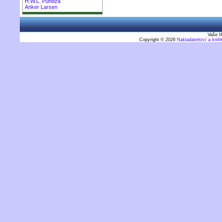
H.W.L. Púndža
Anker Larsen
Vaše I
Copyright © 2026
Nakladatelství a kni