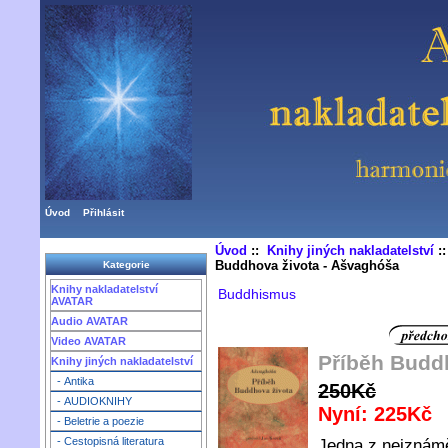
Úvod
Přihlásit
Úvod
::
Knihy jiných nakladatelství
:
Buddhova života - Ašvaghóša
Kategorie
Knihy nakladatelství
Buddhismus
AVATAR
Audio AVATAR
Video AVATAR
Příběh Budd
Knihy jiných nakladatelství
- Antika
250Kč
- AUDIOKNIHY
Nyní: 225Kč
- Beletrie a poezie
- Cestopisná literatura
Jedna z nejznámě