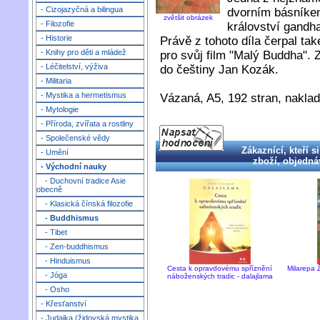
- Cizojazyčná a bilingua
dvorním básníke
zvětšit obrázek
- Filozofie
království gandhar
- Historie
Právě z tohoto díla čerpal tak
- Knihy pro děti a mládež
pro svůj film "Malý Buddha". 
- Léčitelství, výživa
do češtiny Jan Kozák.
- Militaria
- Mystika a hermetismus
Vázaná, A5, 192 stran, naklada
- Mytologie
- Příroda, zvířata a rostliny
- Společenské vědy
Zákaznící, kteří si
- Umění
zboží, objednáv
- Východní nauky
- Duchovní tradice Asie
obecně
- Klasická čínská filozofie
- Buddhismus
- Tibet
- Zen-buddhismus
- Hinduismus
Cesta k opravdovému spříznění
Milarepa 
- Jóga
náboženských tradic - dalajlama
- Osho
- Křesťanství
- Judaika (židovská mystika