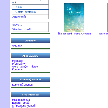
aj.)
- Islám
- Ostatní ezoterika
Antikvariát
Slevy ...
Všechno zboží ...
Žít s lehkostí - Pema Chödrön
Tento d
Aktuality
Aktuality
Akce Avataru
Meditace
Přednášky
Akce na jiných místech
Koncerty
Kamenný obchod
Kamenný obchod
Více informací
Míla Tomášová
Eduard Tomáš
Šrí Ramana Maharši