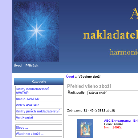
Úvod
Přihlásit
Úvod
:: Všechno zboží
Kategorie
Přehled všeho zboží
Knihy nakladatelství
Řadit podle:
AVATAR
Audio AVATAR
Video AVATAR
Zobrazeno
31
-
40
(z
3882
zboží)
Knihy jiných nakladatelství
Antikvariát
ABC Enneagramu - Er
Cena:
166Kč
Nyní: 149Kč
Slevy ...
Všechno zboží ...