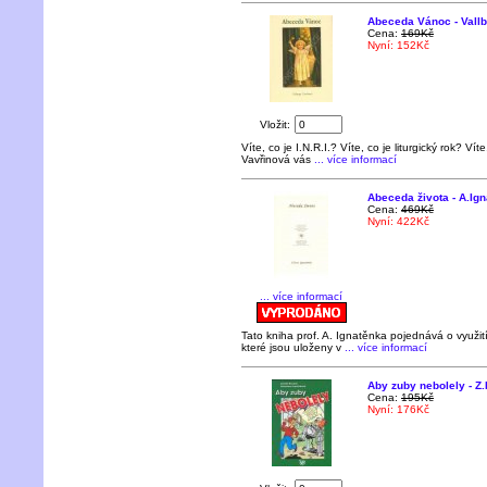
Abeceda Vánoc - Vall
Cena:
169Kč
Nyní: 152Kč
Vložit:
Víte, co je I.N.R.I.? Víte, co je liturgický rok? Ví
Vavřinová vás
... více informací
Abeceda života - A.Ig
Cena:
469Kč
Nyní: 422Kč
... více informací
Tato kniha prof. A. Ignatěnka pojednává o využ
které jsou uloženy v
... více informací
Aby zuby nebolely - Z
Cena:
195Kč
Nyní: 176Kč