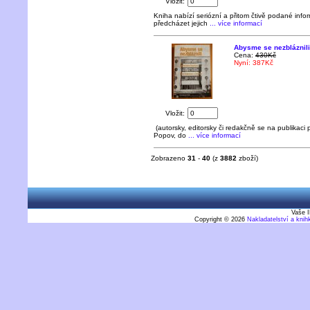
Vložit:
Kniha nabízí seriózní a přitom čtivě podané infor
předcházet jejich
... více informací
Abysme se nezbláznili 
Cena:
430Kč
Nyní: 387Kč
Vložit:
(autorsky, editorsky či redakčně se na publikaci 
Popov, do
... více informací
Zobrazeno
31
-
40
(z
3882
zboží)
Vaše I
Copyright © 2026
Nakladatelství a kni