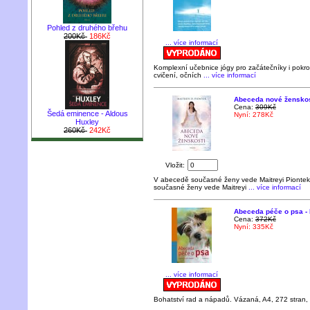
Pohled z druhého břehu
200Kč
186Kč
... více informací
Komplexní učebnice jógy pro začátečníky i pokro
cvičení, očních
... více informací
Abeceda nové ženskost
Cena:
309Kč
Šedá eminence - Aldous
Nyní: 278Kč
Huxley
260Kč
242Kč
Vložit:
V abecedě současné ženy vede Maitreyi Piontek
současné ženy vede Maitreyi
... více informací
Abeceda péče o psa -
Cena:
372Kč
Nyní: 335Kč
... více informací
Bohatství rad a nápadů. Vázaná, A4, 272 stran, 