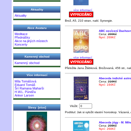
Aktuality
... více informací
Aktuality
Brož, A5, 210 stran, nakl. Synergie.
Akce Avataru
ABC osvícení Duchovn
Meditace
Cena:
299Kč
Nyní: 269Kč
Přednášky
Akce na jiných místech
Koncerty
Kamenný obchod
... více informací
Kamenný obchod
Přeložila Jana Žlábková. Brožovaná, 456 str., nak
Více informací
Abeceda indické astro
Míla Tomášová
Cena:
216Kč
Nyní: 194Kč
Eduard Tomáš
Šrí Ramana Maharši
H.W.L. Púndža
Anker Larsen
Vložit:
Slevy [více]
Podtitul: Jak si vyložit vlastní horoskop. Vázaná,
Abeceda jógy - M. Mih
Cena:
298Kč
Nyní: 268Kč