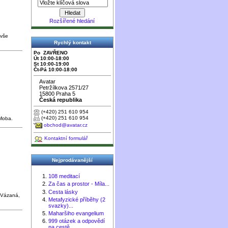
Rozšířené hledání
 vše
Rychlý kontakt
Po ZAVŘENO
Út 10:00-18:00
St 10:00-19:00
Čt-Pá 10:00-18:00
Avatar
Petržílkova 2571/27
15800 Praha 5
Česká republika
(+420) 251 610 954
(+420) 251 610 954
 Moba.
obchod@avatar.cz
Kontaktní formulář
Nejprodávanější
108 meditací
Za čas a prostor - Míla...
Cesta lásky
. Vázaná,
Metafyzické příběhy (2
svazky)...
Maharšiho evangelium
999 otázek a odpovědí
na cestě...