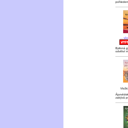
pohledem
... ví
Bylinná g
odvětví m
Vložit
Ájurvéds
zabývá p