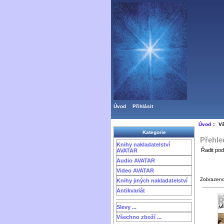
Úvod
Přihlásit
Úvod
:: V
Kategorie
Přehle
Knihy nakladatelství
Řadit pod
AVATAR
Audio AVATAR
Video AVATAR
Zobrazen
Knihy jiných nakladatelství
Antikvariát
Slevy ...
Všechno zboží ...