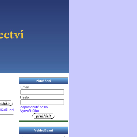
Přihlášení
Email:
Heslo:
Zapomenuté heslo
[Další >>]
Vytvořit účet
Vyhledávaní