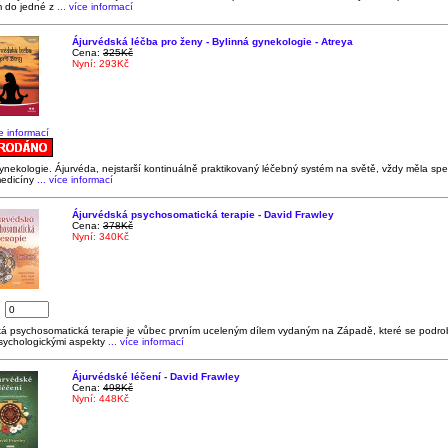
 do jedné z
... více informací
Ájurvédská léčba pro ženy - Bylinná gynekologie - Atreya
Cena:
325Kč
Nyní: 293Kč
ce informací
ynekologie. Ájurvéda, nejstarší kontinuálně praktikovaný léčebný systém na světě, vždy měla spe
edicíny
... více informací
Ájurvédská psychosomatická terapie - David Frawley
Cena:
378Kč
Nyní: 340Kč
:
ká psychosomatická terapie je vůbec prvním uceleným dílem vydaným na Západě, které se podr
sychologickými aspekty
... více informací
Ájurvédské léčení - David Frawley
Cena:
498Kč
Nyní: 448Kč