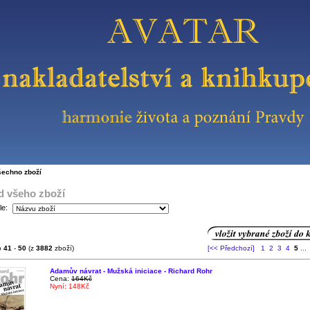
šechno zboží
d všeho zboží
le:
o
41
-
50
(z
3882
zboží)
[<< Předchozí]
1
2
3
4
5
...
Adamův návrat - Mužská iniciace - Richard Rohr
Cena:
164Kč
Nyní: 148Kč