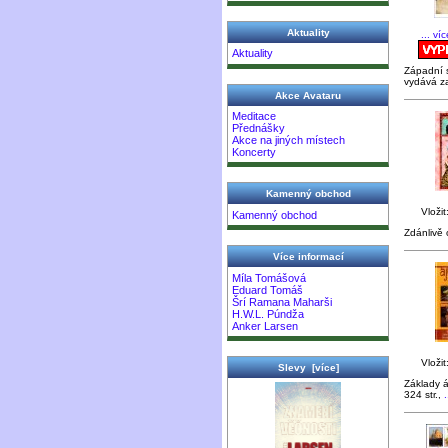
Aktuality
... ví
Aktuality
Západní s
vydává za
Akce Avataru
Meditace
Přednášky
Akce na jiných místech
Koncerty
Kamenný obchod
Vložit
Kamenný obchod
Zdánlivě 
Více informací
Míla Tomášová
Eduard Tomáš
Šrí Ramana Maharši
H.W.L. Púndža
Anker Larsen
Vložit
Slevy [více]
Základy á
324 str.,
.