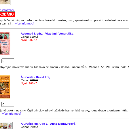
ce informací
polečnost má pro muže množství lákadel: peníze, moc, společenskou prestiž, vzdělání, sex – to
 sám cíl
... více informací
Adventní kletba - Vlastimil Vondruška
Cena:
319Kč
Nyní: 287Kč
:
obyčejná návštěva hradu Krašova se změní v děsivou noční můru. Vázaná, A5, 288 stran, nakl.
Ájurvéda - David Frej
Cena:
289Kč
Nyní: 260Kč
:
jurvédské medicíny. Čtyři principy zdraví, základy harmonické stravy, detoxikace a omlazení těla
.. více informací
Ájurvéda od A do Z - Anne McIntyreová
Cena:
399Kč