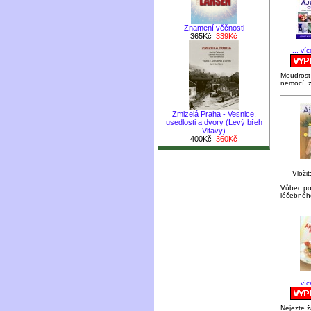
Znamení věčnosti
365Kč
339Kč
... ví
Moudrost 
nemocí, 
Zmizelá Praha - Vesnice,
usedlosti a dvory (Levý břeh
Vltavy)
400Kč
360Kč
Vložit
Vůbec pop
léčebnéh
... ví
Nejezte 