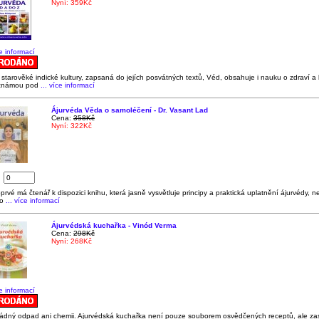
Nyní: 359Kč
ce informací
starověké indické kultury, zapsaná do jejích posvátných textů, Véd, obsahuje i nauku o zdraví a 
známou pod
... více informací
Ájurvéda Věda o samoléčení - Dr. Vasant Lad
Cena:
358Kč
Nyní: 322Kč
:
rvé má čtenář k dispozici knihu, která jasně vysvětluje principy a praktická uplatnění ájurvédy, ne
o
... více informací
Ájurvédská kuchařka - Vinód Verma
Cena:
298Kč
Nyní: 268Kč
ce informací
žádný odpad ani chemii. Ajurvédská kuchařka není pouze souborem osvědčených receptů, ale z