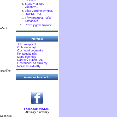
Šťastny ať jsou
všechny...
Jóga velkého symbolu -
DOPRODEJ...
Třpyt prázdna - Míla
Tomášová
Praxe jógové filozofie -...
léčení
Informace
Jak nakupovat
Ochrana údajů
Obchodní podmínky
Kontaktujte nás!
Mapa obchodu
Dárkový kupón FAQ
Odstoupení od smlouvy
Nezasílat aktuality
jstaršího
Avatar na facebooku
Facebook AVATAR
Aktuality a novinky
asvěceným