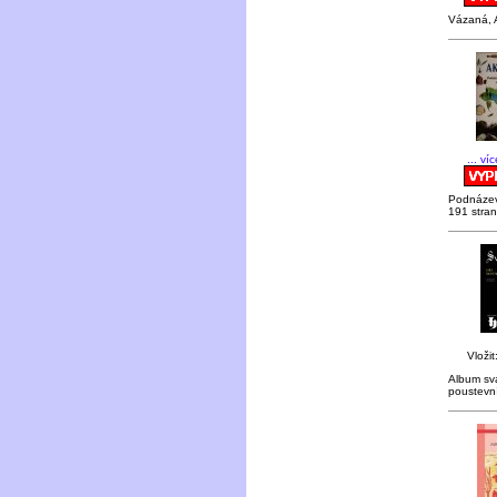
Vázaná, A
... ví
Podnázev:
191 stran
Vložit
Album sva
poustevn