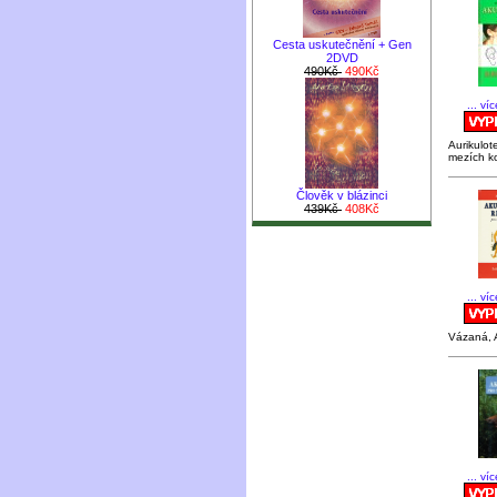
Cesta uskutečnění + Gen
2DVD
490Kč
490Kč
... ví
Aurikulot
mezích ko
Člověk v blázinci
439Kč
408Kč
... ví
Vázaná, A
... ví