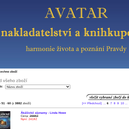
šechno zboží
d všeho zboží
le:
o
51
-
60
(z
3882
zboží)
[<< Předchozí]
...
6
7
8
9
10
...
Ákášické záznamy - Linda Howe
Cena:
268Kč
Nyní: 241Kč