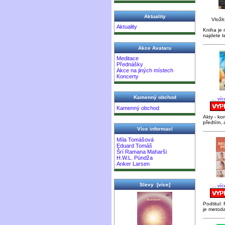
Aktuality
Vložit
Aktuality
Kniha je 
najdete t
Akce Avataru
Meditace
Přednášky
Akce na jiných místech
Koncerty
Kamenný obchod
... ví
Kamenný obchod
Akty - ko
předtím, 
Více informací
Míla Tomášová
Eduard Tomáš
Šrí Ramana Maharši
H.W.L. Púndža
Anker Larsen
Slevy [více]
... ví
Podtitul
je metoda