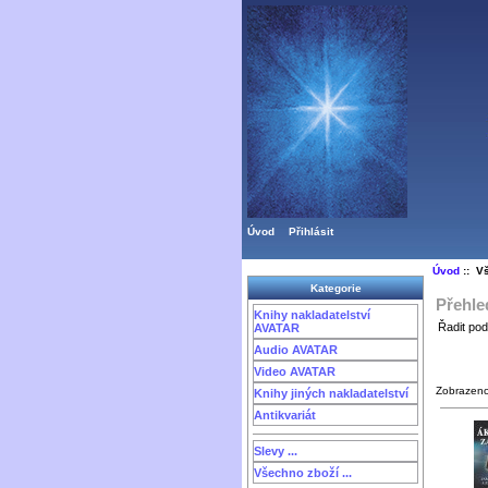
Úvod
Přihlásit
Úvod
:: V
Kategorie
Přehle
Knihy nakladatelství
Řadit pod
AVATAR
Audio AVATAR
Video AVATAR
Zobrazen
Knihy jiných nakladatelství
Antikvariát
Slevy ...
Všechno zboží ...