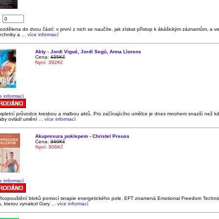
:
rozdělena do dvou částí: v první z nich se naučíte, jak získat přístup k ákášickým záznamům, a v
echniky a
... více informací
Akty - Jordi Vigué, Jordi Segú, Anna Llorens
Cena:
435Kč
Nyní: 392Kč
ce informací
mpletní průvodce kresbou a malbou aktů. Pro začínajícího umělce je dnes mnohem snazší než kd
aby ovládl umění
... více informací
Akupresura poklepem - Christel Preuss
Cena:
340Kč
Nyní: 306Kč
ce informací
: Rozpouštění bloků pomocí terapie energetického pole. EFT znamená Emotional Freedom Techni
, kterou vynalezl Gary
... více informací