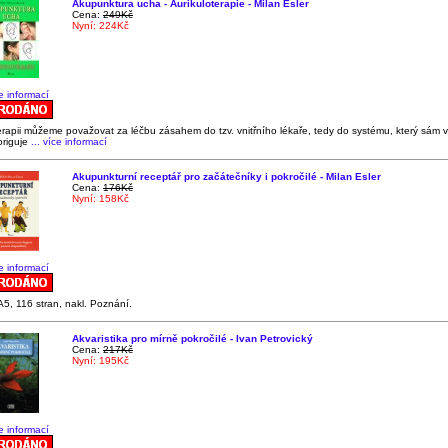
Akupunktura ucha - Aurikuloterapie - Milan Esler
Cena:
249Kč
Nyní: 224Kč
ce informací
erapii můžeme považovat za léčbu zásahem do tzv. vnitřního lékaře, tedy do systému, který sám v
riguje
... více informací
Akupunkturní receptář pro začátečníky i pokročilé - Milan Esler
Cena:
176Kč
Nyní: 158Kč
ce informací
5, 116 stran, nakl. Poznání.
Akvaristika pro mírně pokročilé - Ivan Petrovický
Cena:
217Kč
Nyní: 195Kč
ce informací