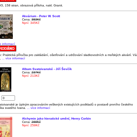
5, 158 stran, obrazová příloha, nakl. Granit.
Akvárium - Peter W. Scott
Cena:
383Kč
Nyní: 345Kč
ce informací
 Praktická příručka pro zakládání, ošetřování a udržování sladkovodních a mořských akvárií. V
,
... více informací
Album Svatoivanské - Jiří Ševčík
Cena:
237Kč
Nyní: 213Kč
:
toivanské je úplným zpracováním veškerých existujících podkladů o postavě prvního českého
íka svatého Ivana.
... více informací
Alchymie jako hieratické umění, Henry Corbin
Cena:
288Kč
Nyní: 259Kč