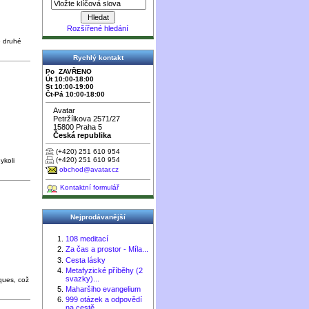
Rozšířené hledání
e druhé
Rychlý kontakt
Po ZAVŘENO
Út 10:00-18:00
St 10:00-19:00
Čt-Pá 10:00-18:00
Avatar
Petržílkova 2571/27
15800 Praha 5
Česká republika
(+420) 251 610 954
(+420) 251 610 954
ykoli
obchod@avatar.cz
Kontaktní formulář
Nejprodávanější
108 meditací
Za čas a prostor - Míla...
Cesta lásky
Metafyzické příběhy (2
svazky)...
ques, což
Maharšiho evangelium
999 otázek a odpovědí
na cestě...