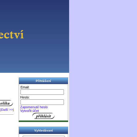
Přihlášení
Email:
Heslo:
Zapomenuté heslo
[Další >>]
Vytvořit účet
Vyhledávaní