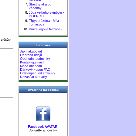
Šťastny ať jsou
všechny...
Jóga velkého symbolu -
DOPRODEJ...
Třpyt prázdna - Míla
Tomášová
Praxe jógové filozofie -...
 určitých
Informace
Jak nakupovat
Ochrana údajů
Obchodní podmínky
Kontaktujte nás!
Mapa obchodu
Dárkový kupón FAQ
Odstoupení od smlouvy
Nezasílat aktuality
Avatar na facebooku
Facebook AVATAR
Aktuality a novinky