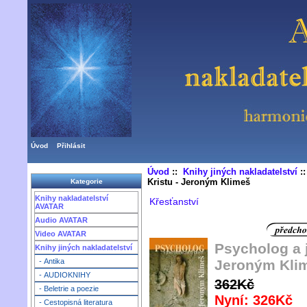
Úvod
Přihlásit
Úvod
::
Knihy jiných nakladatelství
:
Kristu - Jeroným Klimeš
Kategorie
Knihy nakladatelství
Křesťanství
AVATAR
Audio AVATAR
Video AVATAR
Psycholog a j
Knihy jiných nakladatelství
Jeroným Kli
- Antika
- AUDIOKNIHY
362Kč
- Beletrie a poezie
Nyní: 326Kč
- Cestopisná literatura