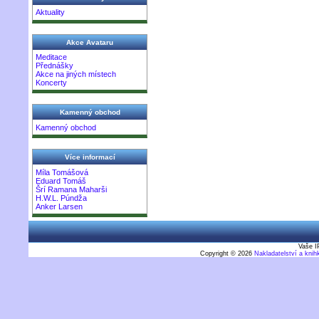
Aktuality
Akce Avataru
Meditace
Přednášky
Akce na jiných místech
Koncerty
Kamenný obchod
Kamenný obchod
Více informací
Míla Tomášová
Eduard Tomáš
Šrí Ramana Maharši
H.W.L. Púndža
Anker Larsen
Vaše I
Copyright © 2026
Nakladatelství a kni