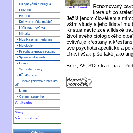
- Cizojazyčná a bilingua
Renomovaný psych
zvětšit obrázek
- Filozofie
která už po stalet
- Historie
Ježíš jenom člověkem s mimo
- Knihy pro děti a mládež
vším všudy a jeho lidství mu
- Léčitelství, výživa
Kristus navíc zcela lidské t
- Militaria
život svého biologického otce?
- Mystika a hermetismus
ovlivňuje křesťany a křesťan
- Mytologie
své psychoterapeutické a por
- Příroda, zvířata a rostliny
církvi však píše také jako an
- Společenské vědy
- Umění
Brož, A5, 312 stran, nakl. Port
- Východní nauky
- Křesťanství
- Judaika (židovská mystika
aj.)
- Islám
- Ostatní ezoterika
Antikvariát
Slevy ...
Všechno zboží ...
Aktuality