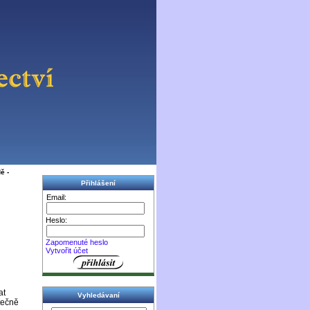
ě -
Přihlášení
Email:
Heslo:
Zapomenuté heslo
Vytvořit účet
at
Vyhledávaní
tečně