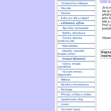
zvětšit o
- Cizojazyčná a bilingua
Je to 
- Filozofie
Ale je
- Historie
předča
jeho ž
- Knihy pro děti a mládež
lidé a
- Léčitelství, výživa
Proč u
- Ájurvéda, homeopatie
pomalu
- Bylinky, detoxikace
Vázaná
- Čínská, tibetská
medicína,reiki
- Makrobiotika
- Masáže, manuální
terapie,cvičení
- Ostatní léčitelství
- Výživa, terapie,
samoléčba
- Význam nemocí,
diagnostika
- Militaria
- Mystika a hermetismus
- Mytologie
- Příroda, zvířata a rostliny
- Společenské vědy
- Umění
- Východní nauky