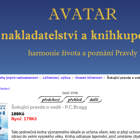
ihy jiných nakladatelství
::
Léčitelství, výživa
::
Ostatní léčitelství
:: Šokující pravda o vod
itelství
Zboží 37/56
Šokující pravda o vodě - P.C.Bragg
199Kč
Nyní: 179Kč
Tato jedinečná kniha významného lékaře je určena všem, kdo si přejí uchov
zdraví do velmi vysokého věku. Kniha odhaluje tajemství, proč umíráme zby