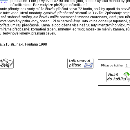
předčasně. Lidé již vydrželi až 90 dní bez jídla, ale bez kyslíku mohou být je
brázek
několik minut. Bez vody lze přežít jen několik dní.
ironie přírody: bez vody může člověk přečkat sotva 72 hodin, aniž by upadl do bezv
 to také voda, která mnohdy vyvolává předčasné stárnutí lidí i zvířat. Způsobuje nej
sné stařecké změny, ale člověk může onemocnět mnoha chorobami, které jsou b
ivota vyvolány pitím vody, obsahující minerální látky. Tato kniha odhaluje tajemství, 
 zvířata umírají předčasně. Kniha je podložena více než 50 lety intenzivního výzkumu
míráme předčasně; kornatění tepen, smrtelný jed fluor, mozek se mění v kámen, sůl 
, ledvinové kmeny, praskání cévek.
, 215 str., nakl. Fontána 1998
Přidat do košíku: