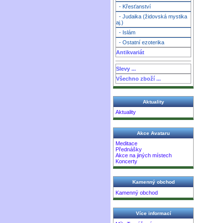
- Křesťanství
- Judaika (židovská mystika
aj.)
- Islám
- Ostatní ezoterika
Antikvariát
Slevy ...
Všechno zboží ...
Aktuality
Aktuality
Akce Avataru
Meditace
Přednášky
Akce na jiných místech
Koncerty
Kamenný obchod
Kamenný obchod
Více informací