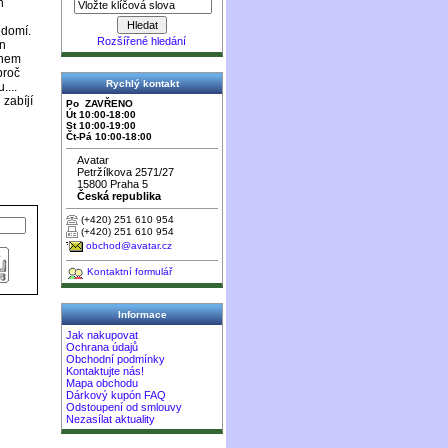
n
ědomí.
Rozšířené hledání
en
ěhem
proč
Rychlý kontakt
....
zabíjí
Po ZAVŘENO
Út 10:00-18:00
St 10:00-19:00
Čt-Pá 10:00-18:00
Avatar
Petržílkova 2571/27
15800 Praha 5
Česká republika
(+420) 251 610 954
(+420) 251 610 954
obchod@avatar.cz
Kontaktní formulář
Informace
Jak nakupovat
Ochrana údajů
Obchodní podmínky
Kontaktujte nás!
Mapa obchodu
Dárkový kupón FAQ
Odstoupení od smlouvy
Nezasílat aktuality