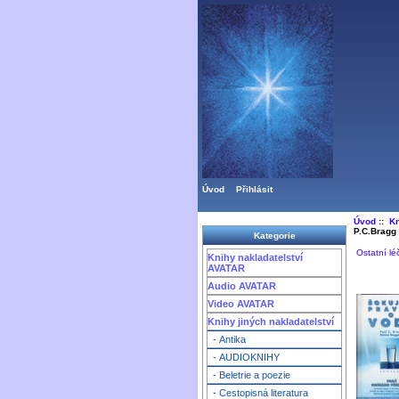
Úvod
Přihlásit
Úvod
::
Kn
P.C.Bragg
Kategorie
Ostatní léč
Knihy nakladatelství
AVATAR
Audio AVATAR
Video AVATAR
Knihy jiných nakladatelství
- Antika
- AUDIOKNIHY
- Beletrie a poezie
- Cestopisná literatura