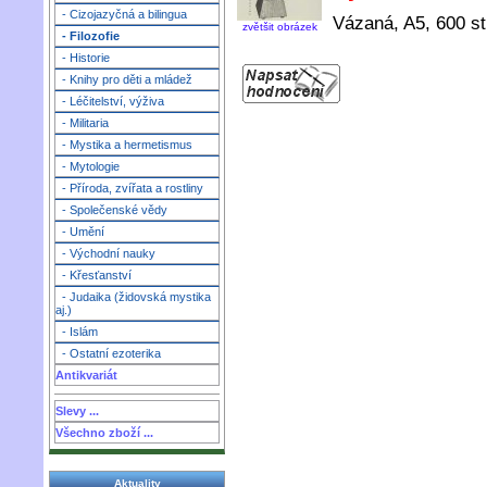
- Cizojazyčná a bilingua
Vázaná, A5, 600 st
zvětšit obrázek
- Filozofie
- Historie
- Knihy pro děti a mládež
- Léčitelství, výživa
- Militaria
- Mystika a hermetismus
- Mytologie
- Příroda, zvířata a rostliny
- Společenské vědy
- Umění
- Východní nauky
- Křesťanství
- Judaika (židovská mystika
aj.)
- Islám
- Ostatní ezoterika
Antikvariát
Slevy ...
Všechno zboží ...
Aktuality