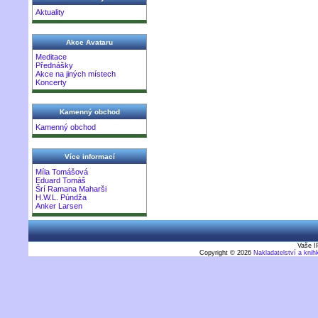
Aktuality
Akce Avataru
Meditace
Přednášky
Akce na jiných místech
Koncerty
Kamenný obchod
Kamenný obchod
Více informací
Míla Tomášová
Eduard Tomáš
Šrí Ramana Maharši
H.W.L. Púndža
Anker Larsen
Vaše I
Copyright © 2026
Nakladatelství a kni