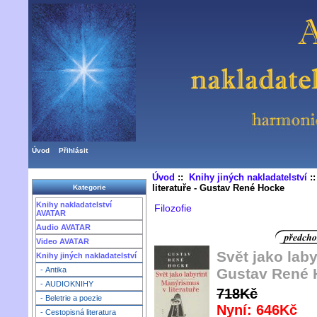
Úvod
Přihlásit
Úvod
::
Knihy jiných nakladatelství
:
literatuře - Gustav René Hocke
Kategorie
Knihy nakladatelství
Filozofie
AVATAR
Audio AVATAR
Video AVATAR
Svět jako laby
Knihy jiných nakladatelství
Gustav René 
- Antika
- AUDIOKNIHY
718Kč
- Beletrie a poezie
Nyní: 646Kč
- Cestopisná literatura