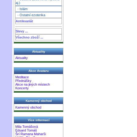
aj.)
- Islám
- Ostatní ezoterika
Antikvariát
Slevy ...
Všechno zboží ...
Aktuality
Aktuality
Akce Avataru
Meditace
Přednášky
Akce na jiných místech
Koncerty
Kamenný obchod
Kamenný obchod
Více informací
Míla Tomášová
Eduard Tomáš
Šrí Ramana Maharši