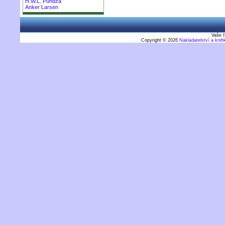
H.W.L. Púndža
Anker Larsen
Vaše I
Copyright © 2026
Nakladatelství a kni