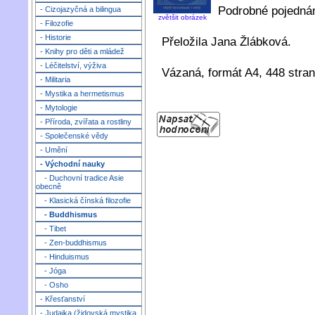
Podrobné pojednán
- Cizojazyčná a bilingua
zvětšit obrázek
- Filozofie
- Historie
Přeložila Jana Žlábková.
- Knihy pro děti a mládež
- Léčitelství, výživa
Vázaná, formát A4, 448 stran
- Militaria
- Mystika a hermetismus
- Mytologie
- Příroda, zvířata a rostliny
- Společenské vědy
- Umění
- Východní nauky
- Duchovní tradice Asie
obecně
- Klasická čínská filozofie
- Buddhismus
- Tibet
- Zen-buddhismus
- Hinduismus
- Jóga
- Osho
- Křesťanství
- Judaika (židovská mystika