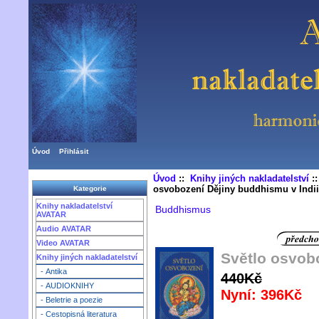
Úvod
Přihlásit
Úvod
::
Knihy jiných nakladatelství
:
osvobození Dějiny buddhismu v Indii
Kategorie
Knihy nakladatelství
Buddhismus
AVATAR
Audio AVATAR
Video AVATAR
Světlo osvob
Knihy jiných nakladatelství
- Antika
440Kč
- AUDIOKNIHY
Nyní: 396Kč
- Beletrie a poezie
- Cestopisná literatura