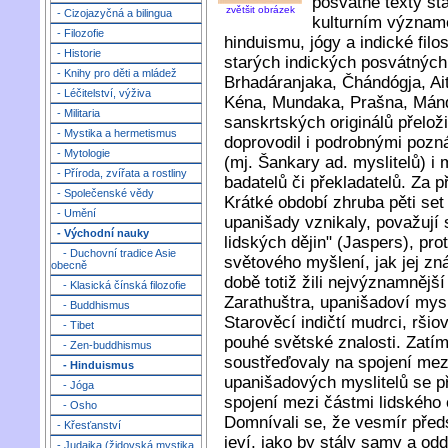
posvátné texty star
zvětšit obrázek
- Cizojazyčná a bilingua
kulturním význame
- Filozofie
hinduismu, jógy a indické filo
- Historie
starých indických posvátných 
- Knihy pro děti a mládež
Brhadáranjaka, Čhándógja, Aitar
- Léčitelství, výživa
Kéna, Mundaka, Prašna, Mándú
- Militaria
sanskrtských originálů přeloži
- Mystika a hermetismus
doprovodil i podrobnými poz
- Mytologie
(mj. Šankary ad. myslitelů) i
- Příroda, zvířata a rostliny
badatelů či překladatelů. Za p
- Společenské vědy
Krátké období zhruba pěti set le
- Umění
upanišady vznikaly, považují 
- Východní nauky
lidských dějin" (Jaspers), pr
- Duchovní tradice Asie
světového myšlení, jak jej zn
obecně
době totiž žili nejvýznamnější 
- Klasická čínská filozofie
Zarathuštra, upanišadoví mysl
- Buddhismus
Starověcí indičtí mudrci, ršio
- Tibet
pouhé světské znalosti. Zatím
- Zen-buddhismus
soustřeďovaly na spojení mez
- Hinduismus
upanišadových myslitelů se př
- Jóga
spojení mezi částmi lidského
- Osho
Domnívali se, že vesmír předs
- Křesťanství
jeví, jako by stály samy a odd
- Judaika (židovská mystika