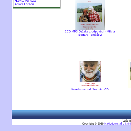
H.W.L. Púndža
Anker Larsen
2CD MP3 Otázky a odpovědi - Míla a
Eduard Tomášovi
Kouzlo mentálního míru CD
Vaše I
Copyright © 2026
Nakladatelství a kni