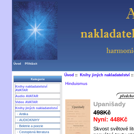
Úvod
Přihlásit
Úvod
::
Knihy jiných nakladatelství
:
Kategorie
Hinduismus
Knihy nakladatelství
AVATAR
Audio AVATAR
Video AVATAR
Upanišady
Knihy jiných nakladatelství
498Kč
- Antika
Nyní: 448Kč
- AUDIOKNIHY
- Beletrie a poezie
Skvost světové lit
- Cestopisná literatura