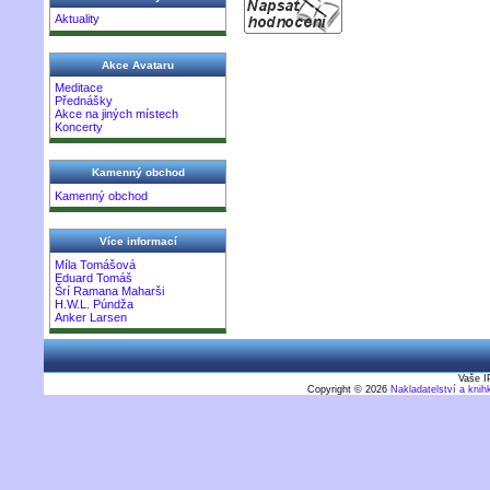
Aktuality
Akce Avataru
Meditace
Přednášky
Akce na jiných místech
Koncerty
Kamenný obchod
Kamenný obchod
Více informací
Míla Tomášová
Eduard Tomáš
Šrí Ramana Maharši
H.W.L. Púndža
Anker Larsen
Vaše I
Copyright © 2026
Nakladatelství a kni