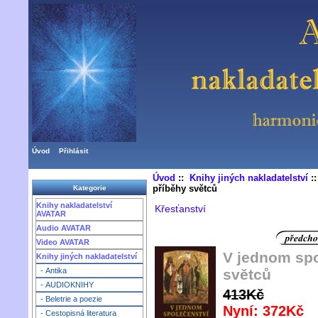
Úvod
Přihlásit
Úvod
::
Knihy jiných nakladatelství
:
příběhy světců
Kategorie
Knihy nakladatelství
Křesťanství
AVATAR
Audio AVATAR
Video AVATAR
V jednom spo
Knihy jiných nakladatelství
světců
- Antika
- AUDIOKNIHY
413Kč
- Beletrie a poezie
Nyní: 372Kč
- Cestopisná literatura