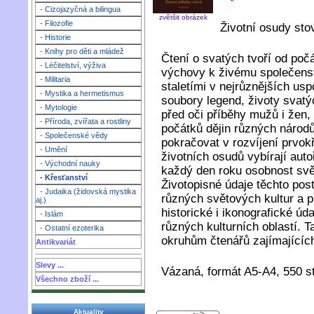
- Cizojazyčná a bilingua
zvětšit obrázek
- Filozofie
Životní osudy sto
- Historie
- Knihy pro děti a mládež
Čtení o svatých tvoří od počá
- Léčitelství, výživa
výchovy k živému společenstv
- Militaria
staletími v nejrůznějších usp
- Mystika a hermetismus
soubory legend, životy svatýc
- Mytologie
před oči příběhy mužů i žen, 
- Příroda, zvířata a rostliny
počátků dějin různých národů,
- Společenské vědy
pokračovat v rozvíjení prvokř
- Umění
životních osudů vybírají aut
- Východní nauky
každý den roku osobnost svě
- Křesťanství
Životopisné údaje těchto pos
- Judaika (židovská mystika
různých světových kultur a př
aj.)
historické i ikonografické úd
- Islám
různých kulturních oblastí. T
- Ostatní ezoterika
okruhům čtenářů zajímajících
Antikvariát
Slevy ...
Vázaná, formát A5-A4, 550 st
Všechno zboží ...
Aktuality