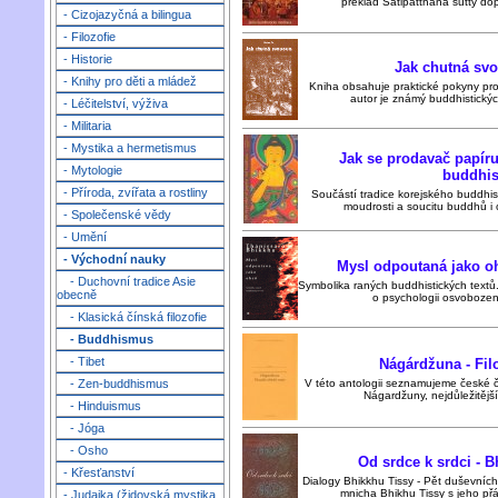
překlad Satipatthána sutty dopl
- Cizojazyčná a bilingua
- Filozofie
- Historie
Jak chutná sv
- Knihy pro děti a mládež
Kniha obsahuje praktické pokyny pro t
autor je známý buddhistických
- Léčitelství, výživa
- Militaria
- Mystika a hermetismus
Jak se prodavač papíru
- Mytologie
buddhis
- Příroda, zvířata a rostliny
Součástí tradice korejského buddhism
moudrosti a soucitu buddhů i o 
- Společenské vědy
- Umění
- Východní nauky
Mysl odpoutaná jako o
- Duchovní tradice Asie
Symbolika raných buddhistických text
obecně
o psychologii osvobozené 
- Klasická čínská filozofie
- Buddhismus
- Tibet
Nágárdžuna - Filo
V této antologii seznamujeme české čt
- Zen-buddhismus
Nágardžuny, nejdůležitějšíh
- Hinduismus
- Jóga
- Osho
Od srdce k srdci -
- Křesťanství
Dialogy Bhikkhu Tissy - Pět duševníc
mnicha Bhikhu Tissy s jeho přát
- Judaika (židovská mystika