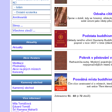
aj.)
- Islám
- Ostatní ezoterika
Odvaha cíti
Antikvariát
Žijeme v době, kdy se hmotný, vědecký
soké úrovni jako nikdy před
Slevy ...
Všechno zboží ...
Podstata buddhism
Základy raného učení Gautamy Buddhy
Aktuality
poprvé v roce 1927 v Urze (Ulánb
Aktuality
Pokrok v pěstování 
Akce Avataru
Rathaviníta-sutta. Moderní pojednán
Meditace
nejvýznačnějších mistrů b
Přednášky
Akce na jiných místech
Koncerty
Posvátná místa buddhism
Kamenný obchod
Čím více cestovatel ví o místech, kter
své srdce Třem klenot
Kamenný obchod
Zobrazeno
51
-
60
(z
72
zboží)
Více informací
Míla Tomášová
Eduard Tomáš
Šrí Ramana Maharši