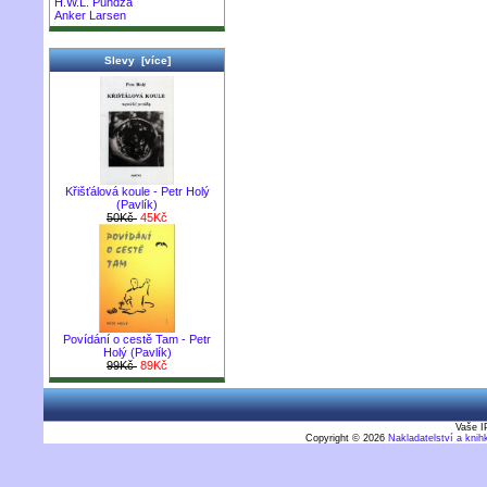
H.W.L. Púndža
Anker Larsen
Slevy [více]
Křišťálová koule - Petr Holý
(Pavlík)
50Kč
45Kč
Povídání o cestě Tam - Petr
Holý (Pavlík)
99Kč
89Kč
Vaše I
Copyright © 2026
Nakladatelství a kni