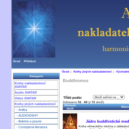
Úvod
Přihlásit
Úvod
::
Knihy jiných nakladatelství
::
Východní
Kategorie
Buddhismus
Knihy nakladatelství
AVATAR
Audio AVATAR
Třídit podle:
Video AVATAR
Zobrazeno
51
-
60
(z
72
zboží)
Knihy jiných nakladatelství
Obrázek
Název
zboží
- Antika
- AUDIOKNIHY
Jádro buddhistické med
- Beletrie a poezie
Kniha německého mnicha o základech 
- Cestopisná literatura