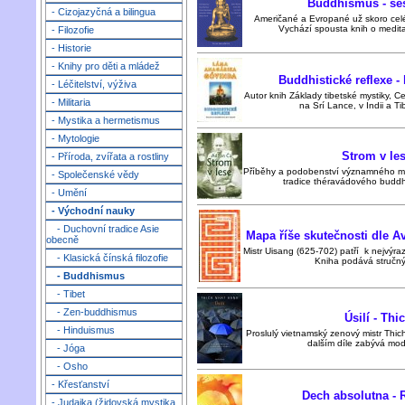
Buddhismus - ses
- Cizojazyčná a bilingua
Američané a Evropané už skoro celé 
Vychází spousta knih o medita
- Filozofie
- Historie
- Knihy pro děti a mládež
Buddhistické reflexe 
- Léčitelství, výživa
Autor knih Základy tibetské mystiky, Ce
- Militaria
na Srí Lance, v Indii a Tib
- Mystika a hermetismus
- Mytologie
Strom v le
- Příroda, zvířata a rostliny
Příběhy a podobenství významného med
- Společenské vědy
tradice théravádového buddhi
- Umění
- Východní nauky
- Duchovní tradice Asie
Mapa říše skutečnosti dle A
obecně
Mistr Uisang (625-702) patří k nejvýr
- Klasická čínská filozofie
Kniha podává stručný
- Buddhismus
- Tibet
- Zen-buddhismus
Úsilí - Th
- Hinduismus
Proslulý vietnamský zenový mistr Thich
dalším díle zabývá mode
- Jóga
- Osho
- Křesťanství
Dech absolutna -
- Judaika (židovská mystika