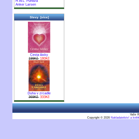
H.W.L. Púndža
Anker Larsen
Slevy [více]
Cesta lásky
199Kč
180Kč
Duha v zrcadle
369Kč
333Kč
Vaše I
Copyright © 2026
Nakladatelství a kni