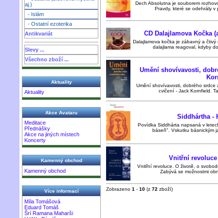
Dech Absolutna je souborem rozhovor
aj.)
Pravdy, které se odehrály v 
- Islám
- Ostatní ezoterika
CD Dalajlamova Kočka (a
Antikvariát
Dalajlamova kočka je zábavný a čtivý 
dalajlama reagoval, kdyby dos
Slevy ...
Všechno zboží ...
Umění shovívavosti, dobré
Kor
Aktuality
Umění shovívavosti, dobrého srdce a 
cvičení - Jack Kornfield. Ta
Aktuality
Akce Avataru
Siddhártha -
Meditace
Povídka Siddhárta napsaná v letech
Přednášky
báseň". Vskutku básnickým ja
Akce na jiných místech
Koncerty
Vnitřní revoluc
Kamenný obchod
Vnitřní revoluce. O životě, o svobod
Kamenný obchod
Zabývá se možnostmi obno
Zobrazeno
1
-
10
(z
72
zboží)
Více informací
Míla Tomášová
Eduard Tomáš
Šrí Ramana Maharši