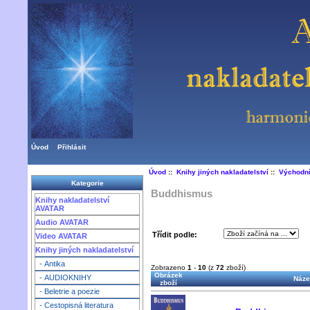
Úvod
Přihlásit
Úvod
::
Knihy jiných nakladatelství
::
Východní
Kategorie
Buddhismus
Knihy nakladatelství
AVATAR
Audio AVATAR
Třídit podle:
Video AVATAR
Knihy jiných nakladatelství
- Antika
Zobrazeno
1
-
10
(z
72
zboží)
Obrázek
- AUDIOKNIHY
Náze
zboží
- Beletrie a poezie
- Cestopisná literatura