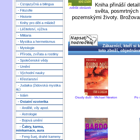
Kniha přináší deta
- Cizojazyčná a bilingua
zvětšit obrázek
světa, posmrtných 
- Filozofie
pozemskými životy. Brožovan
- Historie
- Knihy pro děti a mládež
- Léčitelství, výživa
- Militaria
- Mystika a hermetismus
Zákaznící, kteří si 
- Mytologie
toto zboží, objednával
- Příroda, zvířata a rostliny
- Společenské vědy
- Umění
- Východní nauky
- Křesťanství
- Judaika (židovská mystika
aj.)
- Islám
Osudy duší - Michael Newton
Po 
- Ostatní ezoterika
- Andělé, víly apod.
- Astrologie
- Bojová umění
- Čakry, karma,
reinkarnace, aura
- Feng šuej, drahé kameny