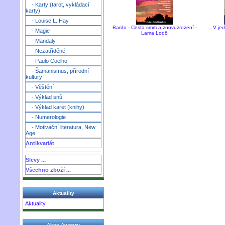
- Karty (tarot, vykládací
karty)
- Louise L. Hay
Bardo - Cesta smrti a znovuzrození -
V je
- Magie
Lama Lodö
- Mandaly
- Nezatříděné
- Paulo Coelho
- Šamanismus, přírodní
kultury
- Věštění
- Výklad snů
- Výklad karet (knihy)
- Numerologie
- Motivační literatura, New
Age
Antikvariát
Slevy ...
Všechno zboží ...
Aktuality
Aktuality
Akce Avataru