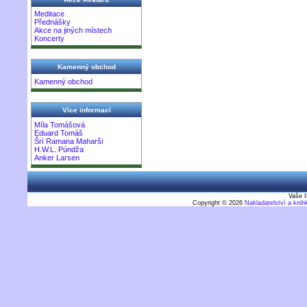
Meditace
Přednášky
Akce na jiných místech
Koncerty
Kamenný obchod
Kamenný obchod
Více informací
Míla Tomášová
Eduard Tomáš
Šrí Ramana Maharši
H.W.L. Púndža
Anker Larsen
Vaše I
Copyright © 2026
Nakladatelství a kni