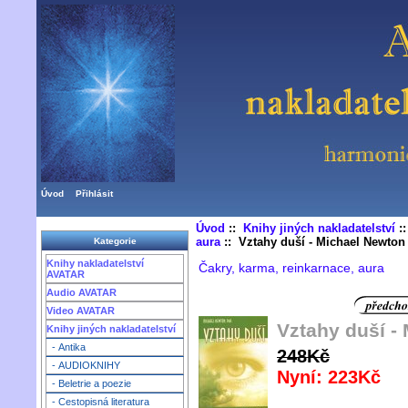
Úvod
Přihlásit
Úvod
::
Knihy jiných nakladatelství
:
aura
:: Vztahy duší - Michael Newton
Kategorie
Knihy nakladatelství
Čakry, karma, reinkarnace, aura
AVATAR
Audio AVATAR
Video AVATAR
Vztahy duší -
Knihy jiných nakladatelství
- Antika
248Kč
- AUDIOKNIHY
Nyní: 223Kč
- Beletrie a poezie
- Cestopisná literatura