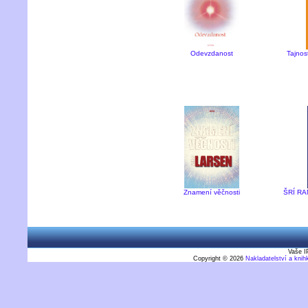
Odevzdanost
Tajnos
Znamení věčnosti
ŠRÍ RA
Vaše I
Copyright © 2026
Nakladatelství a kni