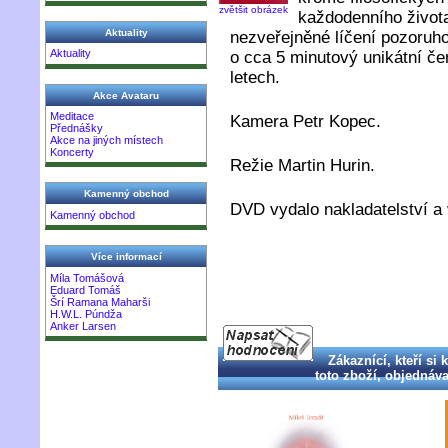
zvětšit obrázek
každodenního život
Aktuality
nezveřejněné líčení pozoru
Aktuality
o cca 5 minutový unikátní če
letech.
Akce Avataru
Meditace
Kamera Petr Kopec.
Přednášky
Akce na jiných místech
Koncerty
Režie Martin Hurin.
Kamenný obchod
DVD vydalo nakladatelství a 
Kamenný obchod
Více informací
Míla Tomášová
Eduard Tomáš
Šrí Ramana Maharši
H.W.L. Púndža
Anker Larsen
Zákaznící, kteří si 
toto zboží, objednával