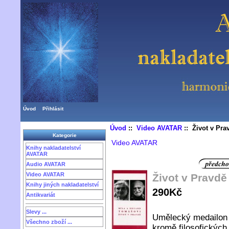
Úvod
Přihlásit
Úvod
::
Video AVATAR
:: Život v Pr
Kategorie
Video AVATAR
Knihy nakladatelství
AVATAR
Audio AVATAR
Video AVATAR
Život v Pravd
Knihy jiných nakladatelství
290Kč
Antikvariát
Slevy ...
Umělecký medailon 
Všechno zboží ...
kromě filosofických