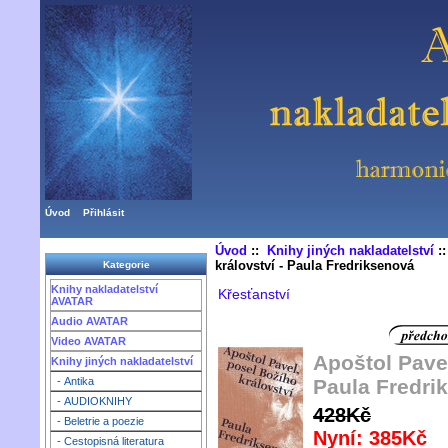
Úvod
Přihlásit
Úvod
::
Knihy jiných nakladatelství
:
království - Paula Fredriksenová
Kategorie
Knihy nakladatelství
Křesťanství
AVATAR
Audio AVATAR
Video AVATAR
Apoštol Pavel
Knihy jiných nakladatelství
Paula Fredri
- Antika
- AUDIOKNIHY
428Kč
- Beletrie a poezie
Nyní: 385Kč
- Cestopisná literatura