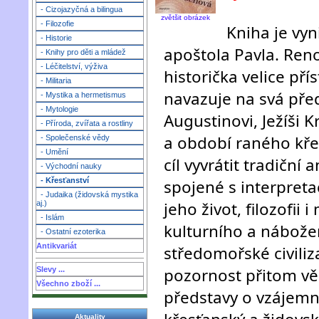
- Cizojazyčná a bilingua
zvětšit obrázek
- Filozofie
Kniha je vyni
- Historie
apoštola Pavla. Re
- Knihy pro děti a mládež
- Léčitelství, výživa
historička velice př
- Militaria
navazuje na svá před
- Mystika a hermetismus
- Mytologie
Augustinovi, Ježíši K
- Příroda, zvířata a rostliny
a období raného křes
- Společenské vědy
- Umění
cíl vyvrátit tradiční
- Východní nauky
spojené s interpretac
- Křesťanství
- Judaika (židovská mystika
jeho život, filozofii 
aj.)
- Islám
kulturního a nábože
- Ostatní ezoterika
Antikvariát
středomořské civiliz
pozornost přitom v
Slevy ...
Všechno zboží ...
představy o vzájemn
Aktuality