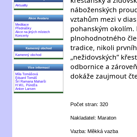
křesťanský a židovsk
Aktuality
náboženských proud
vztahům mezi v diaspo
Akce Avataru
Meditace
pohanským okolím. P
Přednášky
Akce na jiných místech
plnohodnotného čle
Koncerty
tradice, nikoli prvn
Kamenný obchod
„nežidovských“ křes
Kamenný obchod
odbornice a zároveň
Více informací
dokáže zaujmout čte
Míla Tomášová
Eduard Tomáš
Šrí Ramana Maharši
H.W.L. Púndža
Anker Larsen
Počet stran: 320
Nakladatel: Maraton
Vazba: Měkká vazba