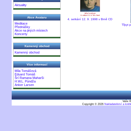
Aktuality
Akce Avataru
4. setkání 12. 9. 1998 v Brně CD
Meditace
Třpyt 
Přednášky
Akce na jiných místech
Koncerty
Kamenný obchod
Kamenný obchod
Více informací
Míla Tomášová
Eduard Tomáš
Šrí Ramana Maharši
H.W.L. Púndža
Anker Larsen
Vaše I
Copyright © 2026
Nakladatelství a kni