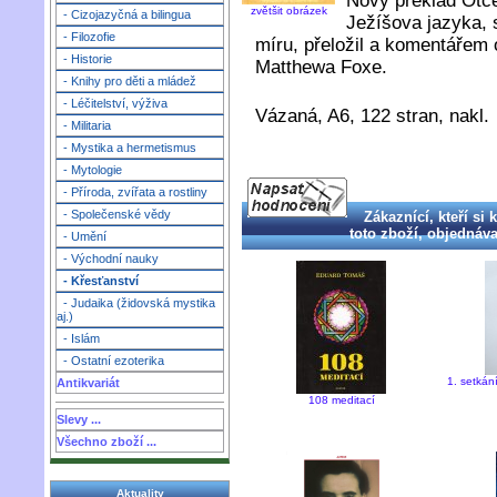
Nový překlad Otče
zvětšit obrázek
- Cizojazyčná a bilingua
Ježíšova jazyka, 
- Filozofie
míru, přeložil a komentářem 
- Historie
Matthewa Foxe.
- Knihy pro děti a mládež
- Léčitelství, výživa
Vázaná, A6, 122 stran, nakl
- Militaria
- Mystika a hermetismus
- Mytologie
- Příroda, zvířata a rostliny
- Společenské vědy
Zákaznící, kteří si 
toto zboží, objednával
- Umění
- Východní nauky
- Křesťanství
- Judaika (židovská mystika
aj.)
- Islám
- Ostatní ezoterika
1. setkán
Antikvariát
108 meditací
Slevy ...
Všechno zboží ...
Aktuality