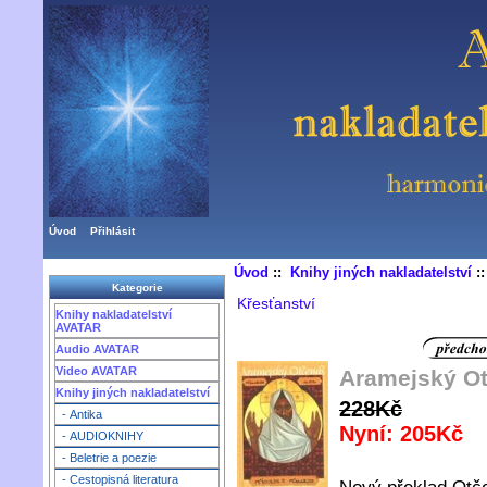
Úvod
Přihlásit
Úvod
::
Knihy jiných nakladatelství
:
Kategorie
Křesťanství
Knihy nakladatelství
AVATAR
Audio AVATAR
Video AVATAR
Aramejský O
Knihy jiných nakladatelství
228Kč
- Antika
Nyní: 205Kč
- AUDIOKNIHY
- Beletrie a poezie
- Cestopisná literatura