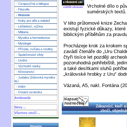
- Cizojazyčná a bilingua
Vrcholné dílo o pů
zvětšit obrázek
- Filozofie
sumérských textů.
- Historie
- Knihy pro děti a mládež
V této průlomové knize Zechari
- Léčitelství, výživa
existují fyzické důkazy, kte
- Militaria
biblickým příběhům za pravdu
- Mystika a hermetismus
- Mytologie
Procházeje krok za krokem sp
- Příroda, zvířata a rostliny
zavádí čtenáře do „Uru Chal
- Společenské vědy
čtyři tisíce let později arche
- Umění
pozoruhodná pohřebiště, jedi
- Východní nauky
a také desítkami sluhů pohřb
- Křesťanství
„královské hrobky z Uru“ dod
- Judaika (židovská mystika
aj.)
Vázaná, A5, nakl. Fontána (20
- Islám
- Ostatní ezoterika
Antikvariát
Zákaznící, kteří si
Slevy ...
zboží, objednáv
Všechno zboží ...
Aktuality