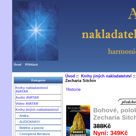
Úvod
Přihlásit
Úvod
::
Knihy jiných nakladatelství
:
Zecharia Sitchin
Kategorie
Knihy nakladatelství
Historie
AVATAR
Audio AVATAR
Video AVATAR
Bohové, polob
Knihy jiných nakladatelství
Zecharia Sitc
- Antika
- AUDIOKNIHY
388Kč
- Beletrie a poezie
Nyní: 349Kč
- Cestopisná literatura