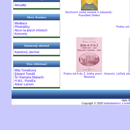
Aktuality
Duchovní cesta svazek 2 (vázaná) -
František Drtikol
Akce Avataru
Meditace
Praha od A
Přednášky
Akce na jiných místech
Koncerty
Kamenný obchod
Kamenný obchod
Více informací
Míla Tomášová
Eduard Tomáš
Praha od A do Z, kniha první - Antonín
Léčivá síl
Novotný
Šrí Ramana Maharši
H.W.L. Púndža
Anker Larsen
Vaše I
Copyright © 2026
Nakladatelství a kni