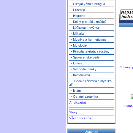
- Cizojazyčná a bilingua
- Filozofie
- Historie
- Knihy pro děti a mládež
- Léčitelství, výživa
- Militaria
- Mystika a hermetismus
- Mytologie
- Příroda, zvířata a rostliny
- Společenské vědy
- Umění
Bohové, p
- Východní nauky
- Křesťanství
- Judaika (židovská mystika
aj.)
- Islám
- Ostatní ezoterika
Antikvariát
Praha 
Slevy ...
Všechno zboží ...
Aktuality