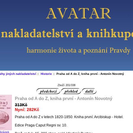
ihy jiných nakladatelství
::
Historie
:: Praha od A do Z, kniha první - Antonín Novotný
Zboží 201/338
Praha od A do Z, kniha první - Antonín Novotný
313Kč
Nyní: 282Kč
Praha od A do Z v letech 1820-1850. Kniha první: Arcibiskup - Hotel.
Edice Praga Caput Regni sv. 10.
obrázek