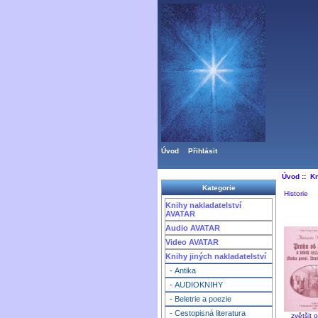
Úvod
Přihlásit
Úvod
::
Kn
Kategorie
Historie
Knihy nakladatelství
AVATAR
Audio AVATAR
Video AVATAR
Knihy jiných nakladatelství
- Antika
- AUDIOKNIHY
- Beletrie a poezie
- Cestopisná literatura
zvětšit 