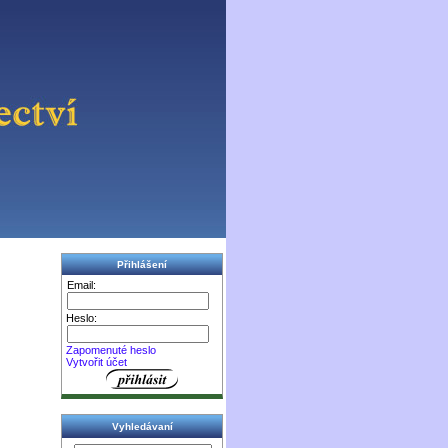
Přihlášení
Email:
Heslo:
Zapomenuté heslo
Vytvořit účet
Vyhledávaní