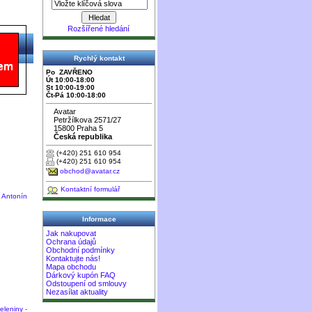
Rozšířené hledání
Rychlý kontakt
Po ZAVŘENO
Út 10:00-18:00
St 10:00-19:00
Čt-Pá 10:00-18:00
Avatar
Petržílkova 2571/27
15800 Praha 5
Česká republika
(+420) 251 610 954
(+420) 251 610 954
obchod@avatar.cz
Kontaktní formulář
- Antonín
Informace
Jak nakupovat
Ochrana údajů
Obchodní podmínky
Kontaktujte nás!
Mapa obchodu
Dárkový kupón FAQ
Odstoupení od smlouvy
Nezasílat aktuality
eleniny -