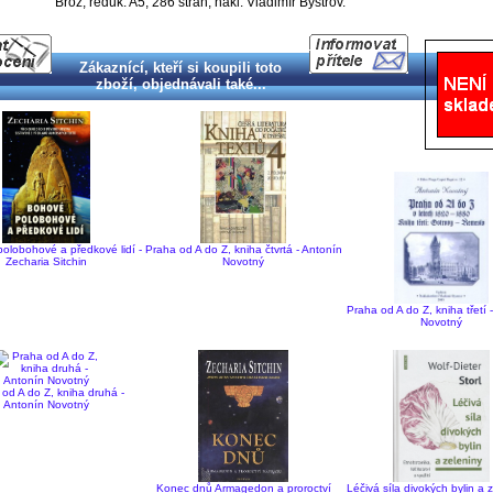
Brož, reduk. A5, 286 stran, nakl. Vladimír Bystrov.
Zákaznící, kteří si koupili toto
zboží, objednávali také...
olobohové a předkové lidí -
Praha od A do Z, kniha čtvrtá - Antonín
Zecharia Sitchin
Novotný
Praha od A do Z, kniha třetí 
Novotný
od A do Z, kniha druhá -
Antonín Novotný
Konec dnů Armagedon a proroctví
Léčivá síla divokých bylin a z