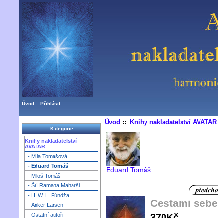
Úvod
Přihlásit
Úvod
::
Knihy nakladatelství AVATAR
Kategorie
Knihy nakladatelství
AVATAR
- Míla Tomášová
- Eduard Tomáš
Eduard Tomáš
- Miloš Tomáš
- Šrí Ramana Maharši
- H. W. L. Púndža
Cestami sebe
- Anker Larsen
370Kč
- Ostatní autoři