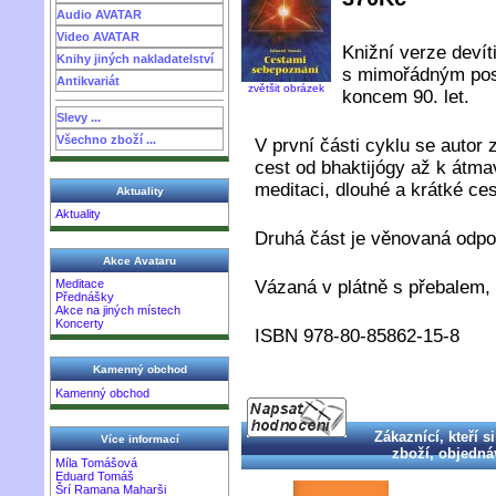
Audio AVATAR
Video AVATAR
Knižní verze devít
Knihy jiných nakladatelství
s mimořádným pos
Antikvariát
zvětšit obrázek
koncem 90. let.
Slevy ...
Všechno zboží ...
V první části cyklu se autor
cest od bhaktijógy až k átma
meditaci, dlouhé a krátké ce
Aktuality
Aktuality
Druhá část je věnovaná odp
Akce Avataru
Vázaná v plátně s přebalem, 
Meditace
Přednášky
Akce na jiných místech
Koncerty
ISBN 978-80-85862-15-8
Kamenný obchod
Kamenný obchod
Zákaznící, kteří si
Více informací
zboží, objednáv
Míla Tomášová
Eduard Tomáš
Šrí Ramana Maharši