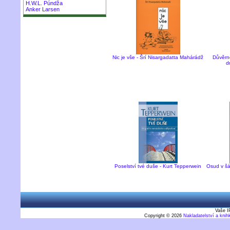
H.W.L. Púndža
Anker Larsen
Nic je vše - Šrí Nisargadatta Mahárádž
Důvěrn
d
Poselství tvé duše - Kurt Tepperwein
Osud v šá
Vaše I
Copyright © 2026
Nakladatelství a kni