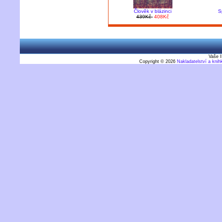
Člověk v blázinci
S
439Kč
408Kč
Vaše I
Copyright © 2026
Nakladatelství a kni