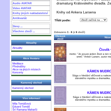
dramaturg Královského divadla. Z
Audio AVATAR
Video AVATAR
Knihy od Ankera Larsena
Knihy jiných nakladatelství
Antikvariát
Třídit podle:
Slevy ...
Všechno zboží ...
Zobrazeno
1
-
6
(z
6
zboží)
Obrázek
Název
zboží
Aktuality
Aktuality
Člověk 
motto: "Je pouze jeden život a ten 
smrtí." Anker Larsen, autor m
Akce Avataru
Meditace
Přednášky
Akce na jiných místech
KÁMEN MUDRCŮ
Koncerty
Sága o hledání věčnosti a nalez
dánského mystika a dramatika,
Kamenný obchod
Kamenný obchod
KÁMEN MUDRCŮ
Sága o hledání věčnosti a nalez
Více informací
dánského mystika a dramatika,
Míla Tomášová
Eduard Tomáš
Šrí Ramana Maharši