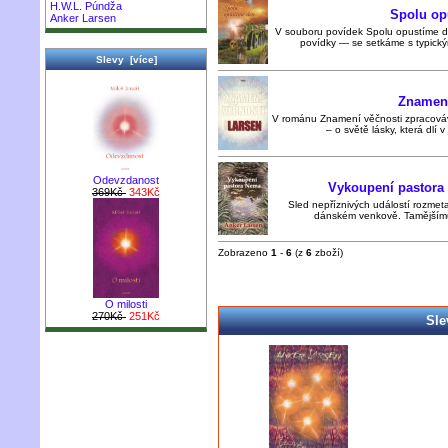
H.W.L. Púndža
Spolu op
Anker Larsen
V souboru povídek Spolu opustíme d
povídky — se setkáme s typickým
Slevy [více]
Znamení
V románu Znamení věčnosti zpracováv
– o světě lásky, která dlí 
Odevzdanost
Vykoupení pastora
369Kč
343Kč
Sled nepříznivých událostí rozmetal
dánském venkově. Tamějším
Zobrazeno
1
-
6
(z
6
zboží)
O milosti
270Kč
251Kč
Sle