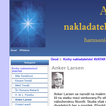
Úvod
Přihlásit
Úvod
::
Knihy nakladatelství AVATAR
Kategorie
Anker Larsen
Knihy nakladatelství
AVATAR
- Míla Tomášová
- Eduard Tomáš
- Miloš Tomáš
- Šrí Ramana Maharši
Anker Larsen se narodil na malém 
- H. W. L. Púndža
žil na statku mezi venkovany.Po st
- Anker Larsen
náboženskou filozofii. Studia však
- Ostatní autoři
divadelních her a povídek. Působil 