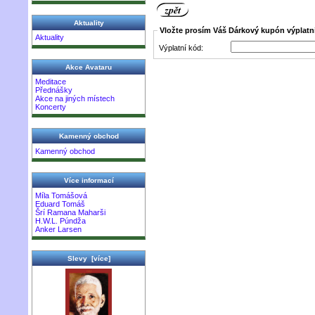
Aktuality
Vložte prosím Váš Dárkový kupón výplatn
Aktuality
Výplatní kód:
Akce Avataru
Meditace
Přednášky
Akce na jiných místech
Koncerty
Kamenný obchod
Kamenný obchod
Více informací
Míla Tomášová
Eduard Tomáš
Šrí Ramana Maharši
H.W.L. Púndža
Anker Larsen
Slevy [více]