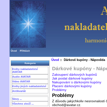
Úvod
Přihlásit
Úvod
:: Dárkové kupóny - Nápověda
Kategorie
Dárkové kupóny - Náp
Knihy nakladatelství
AVATAR
Zakoupení dárkových kupónů
Audio AVATAR
Jak poslat dárkové kupóny
Video AVATAR
Nakupování s dárkovými kupóny
Placení dárkovými kupóny
Knihy jiných nakladatelství
Problémy
Antikvariát
Problémy
Slevy ...
Z důvodu jakýchkoliv nesrovnalostí 
Všechno zboží ...
obchod@avatar.cz.